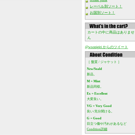
female punk
レーベル別ソート！
お国別ソート！
カートの中に商品はありませ
ん
@wsonigiri からのツイート
［ 盤質 / ジャケット ］
New/Seald
新品。
M = Mint
新品同様。
Ex = Excellent
大変良い。
VG = Very Good
良い/充分聞ける。
G = Good
目立つ傷や汚れがあるなど
Condition詳細