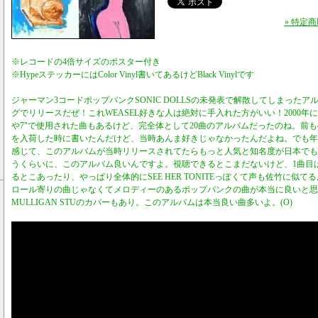
» 特定
※レコードの4倍サイズのポスター付き
※HypeステッカーにはColor Vinyl書いてあるけどBlack Vinylです
ジャーマン3コードポップパンクSONIC DOLLSの未発表で解散してしまったアルバムを
グでリリースだぜ！これWEASEL好きな人は絶対に手入れた方がいい！2000
や7"で使用された曲もあるけど、完全体として20曲のアルバムだったのね。前も
を入荷した時に書いたんだけど、当時あんま好きじゃなかったんだよね。でも年
感じて、このアルバムが当時リリースされてたらもっと人気と知名度が日本でも
うくらいに、このアルバム良いんですよ。視聴できるとこまだないけど、1曲目は新潟
るとこあったり、やっぱり全体的にSEE HER TONITEっぽくて声も佐竹に似
ロール寄りの曲じゃなくてメロディーのあるポップパンクの曲が本当に良いと思う。
MULLIGAN STUのカバーもあり。このアルバムは本当良い曲多いよ。(O)