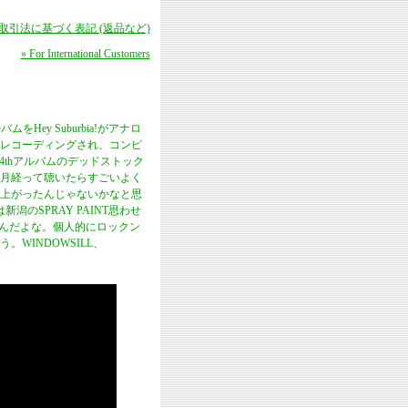
商取引法に基づく表記 (返品など)
» For International Customers
Hey Suburbia!がアナロ
年にレコーディングされ、コンピ
4thアルバムのデッドストック
月経って聴いたらすごいよく
上がったんじゃないかなと思
のSPRAY PAINT思わせ
てるんだよな。個人的にロックン
WINDOWSILL、