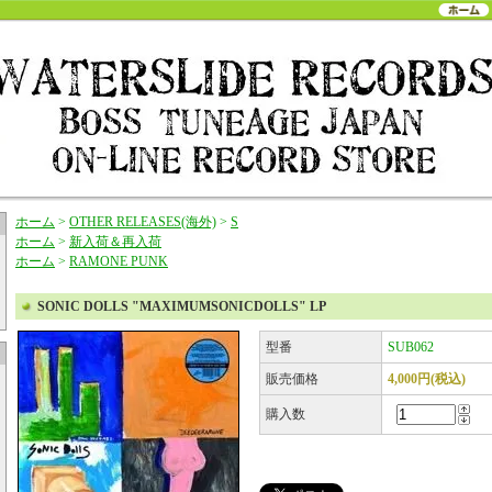
ホーム
>
OTHER RELEASES(海外)
>
S
ホーム
>
新入荷＆再入荷
ホーム
>
RAMONE PUNK
SONIC DOLLS "MAXIMUMSONICDOLLS" LP
型番
SUB062
販売価格
4,000円(税込)
購入数