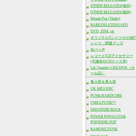
OTHER RELEASES(海外)
OTHER RELEASES(国内)
Mutant Pop (Timbo)
RARE/DELETED/USED
DVD, ZINE, etc
オリジナルTシャツ/その他T
シャツ、関連グッズ
缶バッヂ
レコード/CDアクセサリー
(不織布やCDケース等)
Ltd. Quantity CHEAPOS（セ
ール品）
新入荷＆再入荷
UK MELODIC
PUNK/HARDCORE
UMEA PUNK!!!
EMO/INDIE ROCK
POWER POP/GUITAR
POP/INDIE POP
RAMONE PUNK