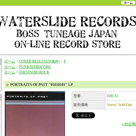
ホーム
>
OTHER RELEASES(海外)
>
P
ホーム
>
PUNK/HARDCORE
ホーム
>
EMO/INDIE ROCK
PORTRAITS OF PAST "01010101" LP
型番
EBU32
販売価格
Sorry! Sold Out
» 特定