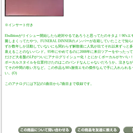
※インサート付き
Ebullitionがリイシュー開始したら絶対やるであろうと思ってたのキタよ！90'
騰しまくってたやつ。FUNERAL DINNERのメンバーが在籍していたことで知られるPO
ずか数年しか活動していないにも関わらず解散後に人気が出てそれ以来ずっと多
衰えることのないバンド。95年にやめてるのに2008年に来日ツアーをやったっ
だけど大名盤のLPがついにアナログリイシュー化！とにかくボーカルがヤバい
ボーカルスタイルを位置付けたのはこのバンドなんじゃないだろうか。泣きなが
てその中間の歌い方など。この作品も90's激情エモの傑作なんで手に入れられ
い。(O)
このアナログには下記の1曲目から7曲目まで収録です。