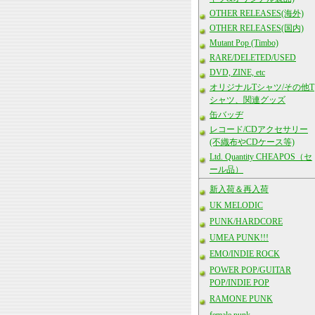
OTHER RELEASES(海外)
OTHER RELEASES(国内)
Mutant Pop (Timbo)
RARE/DELETED/USED
DVD, ZINE, etc
オリジナルTシャツ/その他T
シャツ、関連グッズ
缶バッヂ
レコード/CDアクセサリー
(不織布やCDケース等)
Ltd. Quantity CHEAPOS（セ
ール品）
新入荷＆再入荷
UK MELODIC
PUNK/HARDCORE
UMEA PUNK!!!
EMO/INDIE ROCK
POWER POP/GUITAR
POP/INDIE POP
RAMONE PUNK