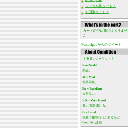
female punk
レーベル別ソート！
お国別ソート！
カートの中に商品はありませ
ん
@wsonigiri からのツイート
［ 盤質 / ジャケット ］
New/Seald
新品。
M = Mint
新品同様。
Ex = Excellent
大変良い。
VG = Very Good
良い/充分聞ける。
G = Good
目立つ傷や汚れがあるなど
Condition詳細