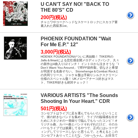
U CAN'T SAY NO! "BACK TO
THE 80'S" CD
200円(税込)
チャニワやコークヘッドなスケートロックにスカコア要
素入れた西荻系1st。
PHOENIX FOUNDATION "Wait
For Me E.P." 12"
3,000円(税込)
HOENIX FOUNDATIONがついに再始動！ TIIKERIの
Jallu＆Ilmariによる悲壮感全開メロディックパンク、久々
の新作は4曲入り12インチ！ イントロから泣きそうな「I
Don’t Want You Around」で即PF節炸裂。切なさと希望
が同居する名曲ぞろい。 Stonehenge＆Combat Rockと
の共同リリース、ジャケ＆盤は手刷りシルクスクリーン
仕様のスペシャル盤！ UKメロ〜アナーコ好きはマス
ト、TIIKERI好きも絶対チェック！
VARIOUS ARTISTS "The Sounds
Shooting In Your Heart." CDR
501円(税込)
コンセプトはライブに足を運んでもらいたいということ
で、彼の好きなバンドを集めて、ライブの臨場感を出す
ためにスタジオの一発録りで臨んでもらったコンピ！オ
リジナル曲、カバー曲とバンドそれぞれだけど、そのカ
バーもライブでは披露してるやつで、正式にはレコーデ
ィングしてリリースしないと思うんで。と考えるとこの
コンセプトありってことだな、つかっちゃん。お目当て