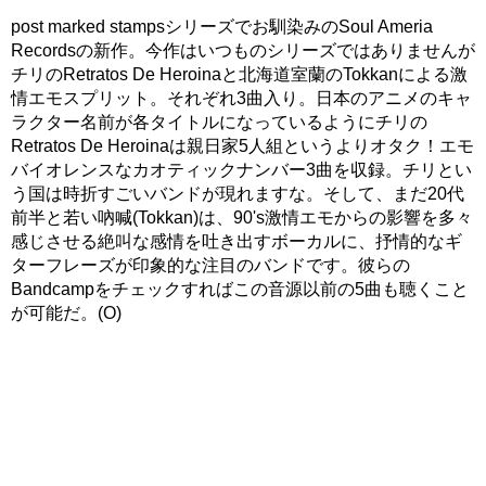
post marked stampsシリーズでお馴染みのSoul Ameria
Recordsの新作。今作はいつものシリーズではありませんが
チリのRetratos De Heroinaと北海道室蘭のTokkanによる激
情エモスプリット。それぞれ3曲入り。日本のアニメのキャ
ラクター名前が各タイトルになっているようにチリの
Retratos De Heroinaは親日家5人組というよりオタク！エモ
バイオレンスなカオティックナンバー3曲を収録。チリとい
う国は時折すごいバンドが現れますな。そして、まだ20代
前半と若い吶喊(Tokkan)は、90's激情エモからの影響を多々
感じさせる絶叫な感情を吐き出すボーカルに、抒情的なギ
ターフレーズが印象的な注目のバンドです。彼らの
Bandcampをチェックすればこの音源以前の5曲も聴くこと
が可能だ。(O)