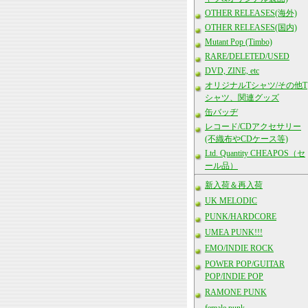
OTHER RELEASES(海外)
OTHER RELEASES(国内)
Mutant Pop (Timbo)
RARE/DELETED/USED
DVD, ZINE, etc
オリジナルTシャツ/その他T
シャツ、関連グッズ
缶バッヂ
レコード/CDアクセサリー
(不織布やCDケース等)
Ltd. Quantity CHEAPOS（セ
ール品）
新入荷＆再入荷
UK MELODIC
PUNK/HARDCORE
UMEA PUNK!!!
EMO/INDIE ROCK
POWER POP/GUITAR
POP/INDIE POP
RAMONE PUNK