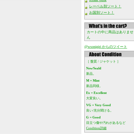
female punk
レーベル別ソート！
お国別ソート！
カートの中に商品はありませ
ん
@wsonigiri からのツイート
［ 盤質 / ジャケット ］
New/Seald
新品。
M = Mint
新品同様。
Ex = Excellent
大変良い。
VG = Very Good
良い/充分聞ける。
G = Good
目立つ傷や汚れがあるなど
Condition詳細