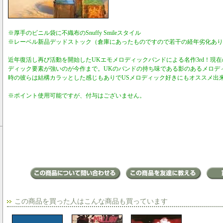
※厚手のビニル袋に不織布のSnuffy Smileスタイル
※レーベル新品デッドストック（倉庫にあったものですので若干の経年劣化あり
近年復活し再び活動を開始したUKエモメロディックバンドによる名作3rd！現
ディック要素が強いのが今作まで。UKのバンドの持ち味である影のあるメロデ
時の彼らは結構カラッとした感じもありでUSメロディック好きにもオススメ出
※ポイント使用可能ですが、付与はございません。
この商品を買った人はこんな商品も買っています