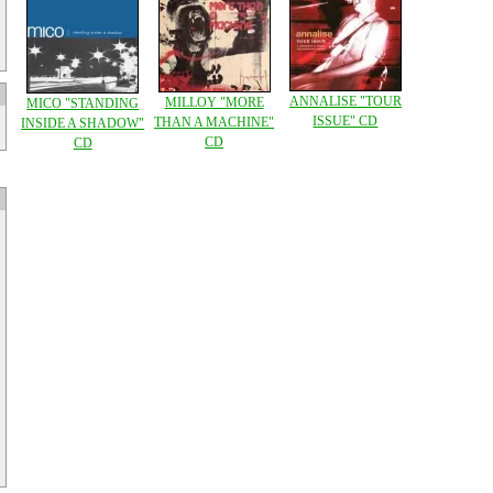
ANNALISE "TOUR
MILLOY "MORE
MICO "STANDING
ISSUE" CD
THAN A MACHINE"
INSIDE A SHADOW"
CD
CD