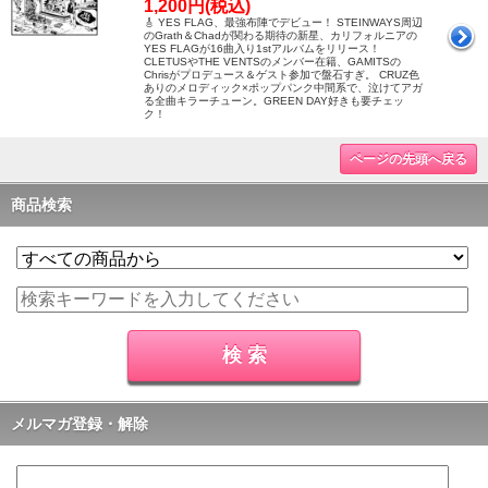
1,200円(税込)
🎸 YES FLAG、最強布陣でデビュー！ STEINWAYS周辺
のGrath＆Chadが関わる期待の新星、カリフォルニアの
YES FLAGが16曲入り1stアルバムをリリース！
CLETUSやTHE VENTSのメンバー在籍、GAMITSの
Chrisがプロデュース＆ゲスト参加で盤石すぎ。 CRUZ色
ありのメロディック×ポップパンク中間系で、泣けてアガ
る全曲キラーチューン。GREEN DAY好きも要チェッ
ク！
ページの先頭へ戻る
商品検索
メルマガ登録・解除