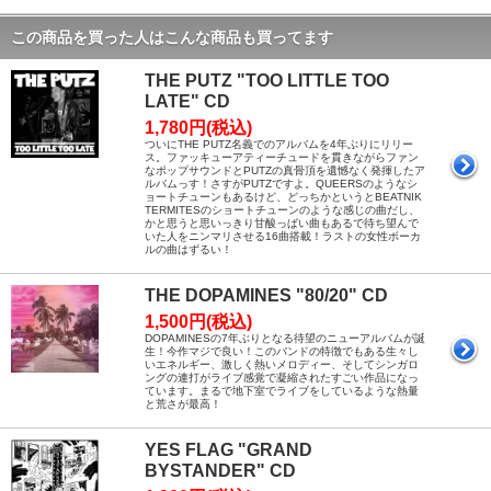
この商品を買った人はこんな商品も買ってます
THE PUTZ "TOO LITTLE TOO
LATE" CD
1,780円(税込)
ついにTHE PUTZ名義でのアルバムを4年ぶりにリリー
ス。ファッキューアティーチュードを貫きながらファン
なポップサウンドとPUTZの真骨頂を遺憾なく発揮したア
ルバムっす！さすがPUTZですよ。QUEERSのようなシ
ョートチューンもあるけど、どっちかというとBEATNIK
TERMITESのショートチューンのような感じの曲だし、
かと思うと思いっきり甘酸っぱい曲もあるで待ち望んで
いた人をニンマリさせる16曲搭載！ラストの女性ボーカ
ルの曲はずるい！
THE DOPAMINES "80/20" CD
1,500円(税込)
DOPAMINESの7年ぶりとなる待望のニューアルバムが誕
生！今作マジで良い！このバンドの特徴でもある生々し
いエネルギー、激しく熱いメロディー、そしてシンガロ
ングの連打がライブ感覚で凝縮されたすごい作品になっ
ています。まるで地下室でライブをしているような熱量
と荒さが最高！
YES FLAG "GRAND
BYSTANDER" CD