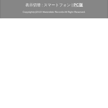
表示切替 :
スマートフォン
|
PC版
Copyright(c)2019 Waterslide Records All Right Reserved.