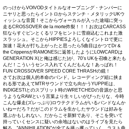
のっけからVOIVODタイトルなオープニング・ナンバーに
ニヤリと思ったらイントロからステンチ・メタリックUKウ
ィッシュな音質！そこからヴォーカルが入った途端に突っ
走るCROSSOVER de la morte炸裂！！！お次はCARCASS
狂ならすぐピンとくるリフをヒントに雪崩込むこれまた激
スラッシュ。そこからHIPPIESよろしくなイントロで更に
加速！花火が打ち上がったと思ったら5曲目はかつてDr &
the CrippensがRAMONESに返答したようにLOWCARDは
GENERATION X(と俺は感じた)が、70’s UKを召喚と来たも
んだ！こういうセンス入れてくんだもんな！あっぱれ！
FUN CROSSOVER SPEED CORE THRASHの鏡！
さてお次は個人的本命のバンド。レコーディング組に挟ま
れる形であえてMTRサウンドで立ち向かうYUPPIEは、
INDIGESTIとのスプリット時のWRETCHEDの音源かと思
うようなRAWという言葉より生々しいがぴったりな、今時
こんな爆走(ズレっぷり)ロウテクドラムがいるバンドなんか
いねーだろ？だがこのドラムを生かしたサウンドは好みを
選ぶかもしれない。だからこそ新鮮であり、そこを突いて
持っていくセンスに疑いの余地はないのはライブを見たら
解る。”ANNIHILATION”が全てを掻っ攫っていく。ラスト曲