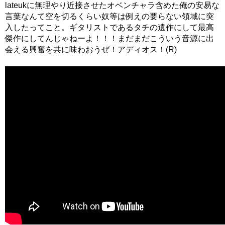
lateukに無理やり近接させたオベンチャラ含めた俺の安易な
言葉なんて空を切るくらい奴等は例えの要らない領域に突
入したってこと。ギタリストであるタチの遺作にして最高
傑作にしてんじゃねーよ！！！まだまだこういう音源に出
会える興奮を共に味わおうぜ！アディオス！(R)