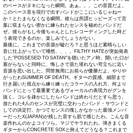
のベースがヌキになった瞬間。あぁ。。。この音質だよ。
このベース音を現行で出すバンドがここにいるじゃねー
か！とたまらなくなる瞬間。彼らは所謂ヒッピーズって言
葉に収まらない密かに練られたセンスを秘めたバンドだ
ぜ。彼らがもし今後ちゃんとしたレコーディングした時ど
う表現できるのか。楽しみでしょうがない。
最後に。これまでの音源が嘘だろ？と思うほど素晴らしい
音に仕上がっていて唖然、、、。FILTHY HATEが突如発表
した"POSSESED TO SATAN”を聴いたアノ時。開いた口が
塞がらないと同時に、悔しさで居た堪れない苛立ちに近い
音源を思い出した。問答無用にお前らが優勝だよ。やりや
がったわSUMMER OF DEATH。ギターの質感、細部まで
行き届いた視点から練り練ったコラースの入れ方、何より
バンドにとって最重要であるヴォーカルの表現力がグンを
抜く。コレを疎かにしたらバンドは終わりだとすら思う。
放たれた4人のセンスが完璧に交わったバンド・サウンドと
しての決定打。かつてセンスの塊しかなかった最強メンバ
ーだったX(JAPAN)が残した音すら肌で感じたわ。こんな音
楽作れんのかよコイツら。マジでヤラれたわ。弾きまくる
ギターからCONCRETE SOXと例えてどうなる？これまで