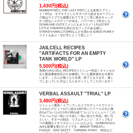
1,430円(税込)
NUMBERTWOとTHE LAST PINTによる友情スプリッ
ト！NTは、キラキラとしたギターから始まるオープニン
グ曲はライブでも披露されててすごく耳に残るキャッチ
かつ切ないメロディーが光る。パワーポップ好きにも
DOWN AND OUTSファンにもオススメ！LPはSTIFF
LITTLE FINGERSを思わせるフックのある曲に、
STRIKEやSMALLTOWNなんかを思わせるMOD PUNKテ
イストもあり！ぜひ手にとって欲しい！
JAILCELL RECIPES
"ARTIFACTS FOR AN EMPTY
TANK WORLD" LP
5,500円(税込)
奇跡のJAILCELL RECIPESリイシュー作品！キャンセル
分と配送事故対応のため確保していた最終放出を今夜行
います。こちらが無くなり次第、終了となります。逃し
てしまっていた方はこちらをゲットしてくださいませ！
VERBAL ASSAULT "TRIAL" LP
3,480円(税込)
リイシュー最高！イアンマッカイプロデュースでリリー
スされたデビュー12"に続き1987年にリリースされた傑
作1stアルバムが11年の時を経てついにリイシュー！この
アルバムでは一気にエモ化し一気に化けた作品。歌い方
といい、ギターの刻み、リズムチェンジ、ストップ&ゴ
ーの展開もイチイチかっこいいんだよな。GAMEFACEの
Jeffも影響を受けたそうです。MINOR THREATに
FUGAZI、DAG NASTY、TURNING POINT、HDQなど