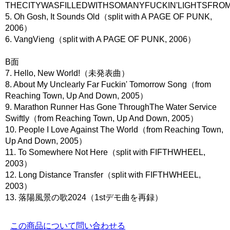
THECITYWASFILLEDWITHSOMANYFUCKIN'LIGHTSFR
5. Oh Gosh, It Sounds Old（split with A PAGE OF PUNK,
2006）
6. VangVieng（split with A PAGE OF PUNK, 2006）
B面
7. Hello, New World!（未発表曲）
8. About My Unclearly Far Fuckin' Tomorrow Song（from
Reaching Town, Up And Down, 2005）
9. Marathon Runner Has Gone ThroughThe Water Service
Swiftly（from Reaching Town, Up And Down, 2005）
10. People I Love Against The World（from Reaching Town,
Up And Down, 2005）
11. To Somewhere Not Here（split with FIFTHWHEEL,
2003）
12. Long Distance Transfer（split with FIFTHWHEEL,
2003）
13. 落陽風景の歌2024（1stデモ曲を再録）
この商品について問い合わせる