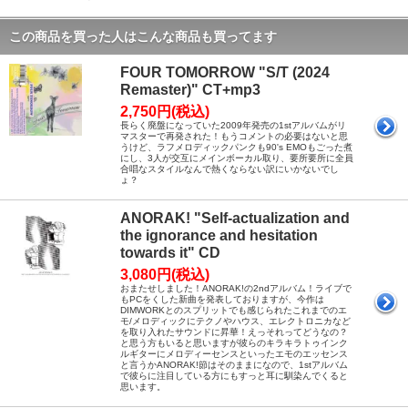
この商品を買った人はこんな商品も買ってます
FOUR TOMORROW "S/T (2024
Remaster)" CT+mp3
2,750円(税込)
長らく廃盤になっていた2009年発売の1stアルバムがリ
マスターで再発された！もうコメントの必要はないと思
うけど、ラフメロディックパンクも90's EMOもごった煮
にし、3人が交互にメインボーカル取り、要所要所に全員
合唱なスタイルなんで熱くならない訳にいかないでし
ょ？
ANORAK! "Self-actualization and
the ignorance and hesitation
towards it" CD
3,080円(税込)
おまたせしました！ANORAK!の2ndアルバム！ライブで
もPCをくした新曲を発表しておりますが、今作は
DIMWORKとのスプリットでも感じられたこれまでのエ
モ/メロディックにテクノやハウス、エレクトロニカなど
を取り入れたサウンドに昇華！えっそれってどうなの？
と思う方もいると思いますが彼らのキラキラトゥインク
ルギターにメロディーセンスといったエモのエッセンス
と言うかANORAK!節はそのままになので、1stアルバム
で彼らに注目している方にもすっと耳に馴染んでくると
思います。