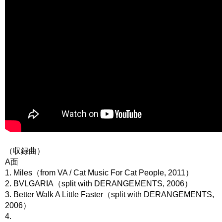
（収録曲）
A面
1. Miles（from VA / Cat Music For Cat People, 2011）
2. BVLGARIA（split with DERANGEMENTS, 2006）
3. Better Walk A Little Faster（split with DERANGEMENTS,
2006）
4.