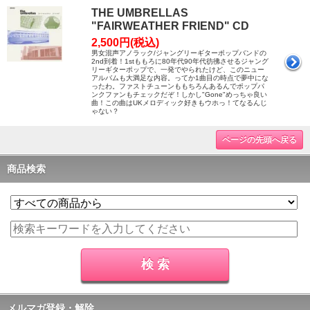
THE UMBRELLAS
"FAIRWEATHER FRIEND" CD
2,500円(税込)
男女混声アノラック/ジャングリーギターポップバンドの
2nd到着！1stももろに80年代90年代彷彿させるジャング
リーギターポップで、一発でやられたけど、このニュー
アルバムも大満足な内容。ってか1曲目の時点で夢中にな
ったわ。ファストチューンももちろんあるんでポップパ
ンクファンもチェックだぞ！しかし"Gone"めっちゃ良い
曲！この曲はUKメロディック好きもウホっ！てなるんじ
ゃない？
ページの先頭へ戻る
商品検索
メルマガ登録・解除