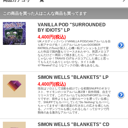
この商品を買った人はこんな商品も買ってます
VANILLA POD "SURROUNDED
BY IDIOTS" LP
4,400円(税込)
UKメロディックバンドVANILLA PODの4thアルバムを自
ら初アナログ化！このアルバムからex-GOOBER
PATROLのTomが加入し心機一転テンションを上げて望
んだ作品で国内盤もリリースされたやつ。所謂メロコア
なんだけど一周回って聴き直したら、このアルバム良い
じゃないか！TRAVIS CUTをメロコアにした感じと思っ
てもらえたらありじゃないかな。タイトル曲
や"Rewind"のようなフックの強い曲もあるしね。
SIMON WELLS "BLANKETS" LP
4,400円(税込)
現在はソロとして活動を続けている初期SNUFFのギタリ
スト、サイモンのソロアルバム第2弾！前作同様、自主で
リリースです。このアルバムでもSOUTHPORTカバーあ
りですが、前作よりもより彼のルーツを遡っている感じ
で、SNUFFでもカバーしていた"Do Nothing"もカバーし
ちゃってますぜ！彼の音楽の引き出しの広さを感じられ
る。ノーザンソウルも感じられるしね！ってかマジで円
熟味のある激渋なアルバムです。
SIMON WELLS "BLANKETS" CD