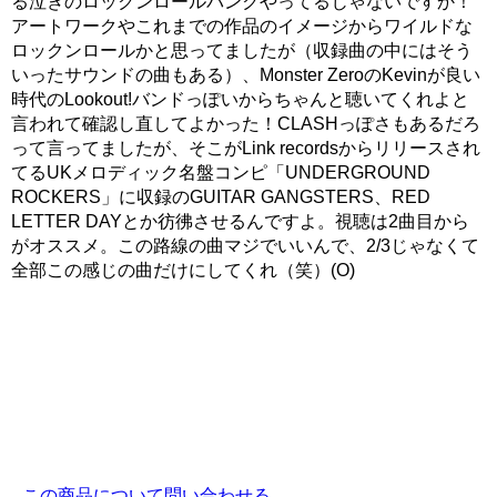
る泣きのロックンロールパンクやってるじゃないですか！
アートワークやこれまでの作品のイメージからワイルドな
ロックンロールかと思ってましたが（収録曲の中にはそう
いったサウンドの曲もある）、Monster ZeroのKevinが良い
時代のLookout!バンドっぽいからちゃんと聴いてくれよと
言われて確認し直してよかった！CLASHっぽさもあるだろ
って言ってましたが、そこがLink recordsからリリースされ
てるUKメロディック名盤コンピ「UNDERGROUND
ROCKERS」に収録のGUITAR GANGSTERS、RED
LETTER DAYとか彷彿させるんですよ。視聴は2曲目から
がオススメ。この路線の曲マジでいいんで、2/3じゃなくて
全部この感じの曲だけにしてくれ（笑）(O)
この商品について問い合わせる