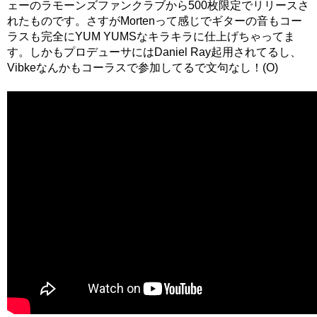
ェーのラモーンズファンクラブから500枚限定でリリースさ
れたものです。さすがMortenって感じでギターの音もコー
ラスも完全にYUM YUMSなキラキラに仕上げちゃってま
す。しかもプロデューサにはDaniel Ray起用されてるし、
Vibkeなんかもコーラスで参加してるで文句なし！(O)