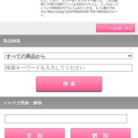
たよ。しかし、すげー良いメロディー書くな。これは確
実にYUM YUMSファンは大好きだろうよ。どっちかって
いうとVIBEKEのアルバムみたいかな。もう1曲の"Do
You Want Crying"はKATRINA AND THE WAVESのカバ
ー。
ページの先頭へ戻る
商品検索
メルマガ登録・解除