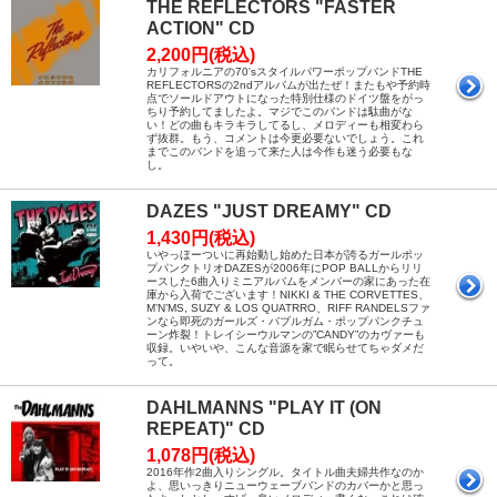
THE REFLECTORS "FASTER
ACTION" CD
2,200円(税込)
カリフォルニアの70'sスタイルパワーポップバンドTHE
REFLECTORSの2ndアルバムが出たぜ！またもや予約時
点でソールドアウトになった特別仕様のドイツ盤をがっ
ちり予約してましたよ。マジでこのバンドは駄曲がな
い！どの曲もキラキラしてるし、メロディーも相変わら
ず抜群。もう、コメントは今更必要ないでしょう。これ
までこのバンドを追って来た人は今作も迷う必要もな
し。
DAZES "JUST DREAMY" CD
1,430円(税込)
いやっほーついに再始動し始めた日本が誇るガールポッ
プパンクトリオDAZESが2006年にPOP BALLからリリ
ースした6曲入りミニアルバムをメンバーの家にあった在
庫から入荷でございます！NIKKI & THE CORVETTES、
M’N’MS, SUZY & LOS QUATRRO、RIFF RANDELSファ
ンなら即死のガールズ・バブルガム・ポップパンクチュ
ーン炸裂！トレイシーウルマンの”CANDY”のカヴァーも
収録。いやいや、こんな音源を家で眠らせてちゃダメだ
って。
DAHLMANNS "PLAY IT (ON
REPEAT)" CD
1,078円(税込)
2016年作2曲入りシングル。タイトル曲夫婦共作なのか
よ、思いっきりニューウェーブバンドのカバーかと思っ