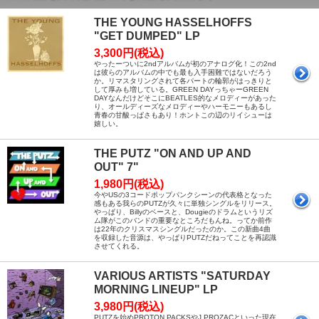
THE YOUNG HASSELHOFFS
"GET DUMPED" LP
3,300円(税込)
やったーついに2ndアルバムが初のアナログ化！この2nd
は彼らのアルバムの中でも最も入手困難ではないだろう
か。リマスタリングされて各パートの輪郭がはっきりと
して厚みも増している。GREEN DAYっちゃーGREEN
DAYなんだけどそこにBEATLES的なメロディーがあった
り、オールディーズなメロディーやハーモニーもあるし
青春の甘酸っぱさもあり！ホントこの辺のリイシューは
嬉しい。
THE PUTZ "ON AND UP AND
OUT" 7"
1,980円(税込)
今やUSの3コードポップパンクシーンの代表格となった
感もある我らのPUTZが久々に単独シングルをリリース。
やっぱり、Billyのベースと、Dougieのドラムというリズ
ム隊がこのバンドの重要なところだもんね。ってか前作
は22年のクリスマスシングルだったのか。この新曲4曲
を収録した音源は、やっぱりPUTZだねってことを再認識
させてくれる。
VARIOUS ARTISTS "SATURDAY
MORNING LINEUP" LP
3,980円(税込)
PUTZを始めPROTON PACKSやJ PROZACといった現在