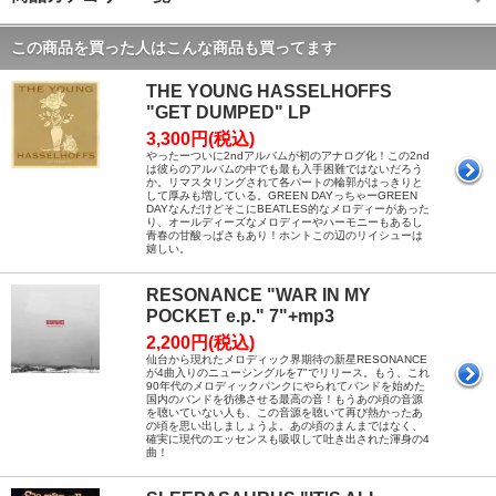
この商品を買った人はこんな商品も買ってます
THE YOUNG HASSELHOFFS
"GET DUMPED" LP
3,300円(税込)
やったーついに2ndアルバムが初のアナログ化！この2nd
は彼らのアルバムの中でも最も入手困難ではないだろう
か。リマスタリングされて各パートの輪郭がはっきりと
して厚みも増している。GREEN DAYっちゃーGREEN
DAYなんだけどそこにBEATLES的なメロディーがあった
り、オールディーズなメロディーやハーモニーもあるし
青春の甘酸っぱさもあり！ホントこの辺のリイシューは
嬉しい。
RESONANCE "WAR IN MY
POCKET e.p." 7"+mp3
2,200円(税込)
仙台から現れたメロディック界期待の新星RESONANCE
が4曲入りのニューシングルを7"でリリース。もう、これ
90年代のメロディックパンクにやられてバンドを始めた
国内のバンドを彷彿させる最高の音！もうあの頃の音源
を聴いていない人も、この音源を聴いて再び熱かったあ
の頃を思い出しましょうよ。あの頃のまんまではなく、
確実に現代のエッセンスも吸収して吐き出された渾身の4
曲！