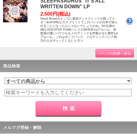
SLEEPASAURUS "IT'S ALL
WRITTEN DOWN" LP
2,500円(税込)
Dead Brokeのところに新品デッドストックが残ってた
ぞ！BUFORDとのスプリットでこのバンドが日本で知ら
れることになったんじゃないでしょうかね。NY出身の
MELODIC/POP PUNKバンドの96年作1stアルバム。哀
愁度の濃いパワフルなメロディックを炸裂させた傑作1st
アルバム。これはポップパンク、メロディックパンク両
方の人がチェックしないとダメ
ページの先頭へ戻る
商品検索
メルマガ登録・解除