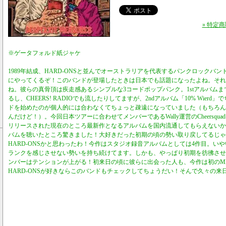
» 特定
※ゲータフォルド紙ジャケ
1989年結成、HARD-ONSと並んでオーストラリアを代表するパンクロックバンドT
にやってくるぞ！このバンドが登場したときは日本でも話題になったよね。それ
ね。彼らの真骨頂は疾走感あるシンプルな3コードポップパンク。1stアルバム
るし、CHEERS! RADIOでも流したりしてますが、2ndアルバム「10% Wier
ドを始めたのが個人的には合わなくてちょっと疎遠になっていました（もちろん
んだけど！）。今回日本ツアーに合わせてメンバーであるWally運営のCheersquad Recor
リリースされた現在のところ最新作となるアルバムを国内流通してもらえないか
バムを聴いたところ驚きました！大好きだった初期の頃の勢い取り戻してるじゃ
HARD-ONSかと思わったわ！今作はスタジオ録音アルバムとしては4作目。い
ランクを感じさせない勢いを持ち続けてます。しかも、やっぱり初期を彷彿させ
ンバーはテンションが上がる！初来日の頃に彼らに出会った人も、今作は初のME
HARD-ONSが好きならこのバンドもチェックしてちょうだい！そんで久々の来日