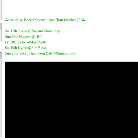
-Meanies ＆ Rocket Science Japan Tour October 2024-
Sat 12th Tokyo @Nakano Moon Step
Sun 13th Nagoya @TBC
Fri 18th Kobe @Make Shift
Sat 19th Kyoto @Pop Pizza
Sun 20th Tokyo Halloween Ball @Shinjuku Loft