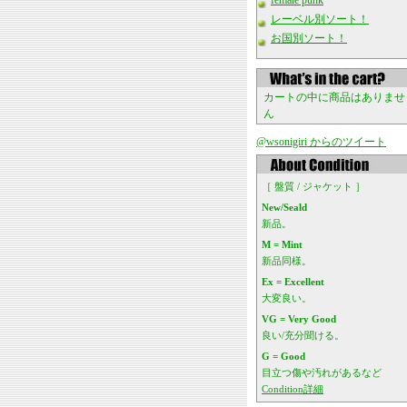
female punk
レーベル別ソート！
お国別ソート！
カートの中に商品はありませ
ん
@wsonigiri からのツイート
［ 盤質 / ジャケット ］
New/Seald
新品。
M = Mint
新品同様。
Ex = Excellent
大変良い。
VG = Very Good
良い/充分聞ける。
G = Good
目立つ傷や汚れがあるなど
Condition詳細