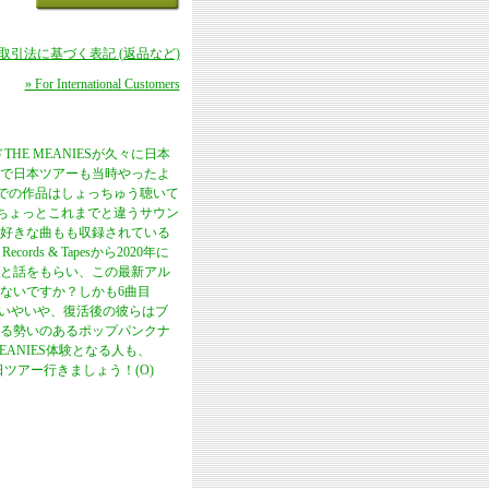
商取引法に基づく表記 (返品など)
» For International Customers
HE MEANIESが久々に日本
で日本ツアーも当時やったよ
までの作品はしょっちゅう聴いて
d」でちょっとこれまでと違うサウン
好きな曲もも収録されている
ds & Tapesから2020年に
と話をもらい、この最新アル
ないですか？しかも6曲目
やいやいや、復活後の彼らはブ
る勢いのあるポップパンクナ
ANIES体験となる人も、
ツアー行きましょう！(O)