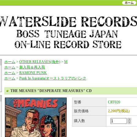
ホーム
>
OTHER RELEASES(海外)
>
M
ホーム
>
新入荷＆再入荷
ホーム
>
RAMONE PUNK
ホーム
>
Punk In Austraria/オーストラリアのパンク
THE MEANIES "DESPERATE MEASURES" CD
型番
CRT020
販売価格
2,200円(税込)
購入数