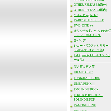
OTHER RELEASES(海外)
OTHER RELEASES(国内)
Mutant Pop (Timbo)
RARE/DELETED/USED
DVD, ZINE, etc
オリジナルTシャツ/その他T
シャツ、関連グッズ
缶バッヂ
レコード/CDアクセサリー
(不織布やCDケース等)
Ltd. Quantity CHEAPOS（セ
ール品）
新入荷＆再入荷
UK MELODIC
PUNK/HARDCORE
UMEA PUNK!!!
EMO/INDIE ROCK
POWER POP/GUITAR
POP/INDIE POP
RAMONE PUNK