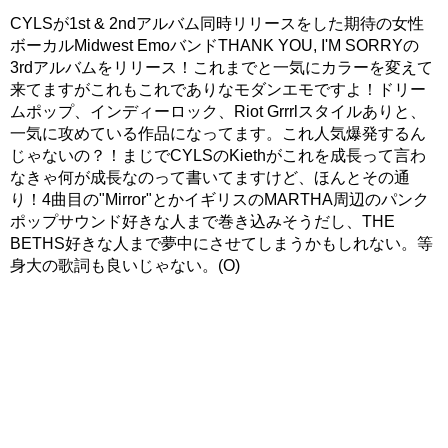
CYLSが1st & 2ndアルバム同時リリースをした期待の女性
ボーカルMidwest EmoバンドTHANK YOU, I'M SORRYの
3rdアルバムをリリース！これまでと一気にカラーを変えて
来てますがこれもこれでありなモダンエモですよ！ドリー
ムポップ、インディーロック、Riot Grrrlスタイルありと、
一気に攻めている作品になってます。これ人気爆発するん
じゃないの？！まじでCYLSのKiethがこれを成長って言わ
なきゃ何が成長なのって書いてますけど、ほんとその通
り！4曲目の"Mirror"とかイギリスのMARTHA周辺のパンク
ポップサウンド好きな人まで巻き込みそうだし、THE
BETHS好きな人まで夢中にさせてしまうかもしれない。等
身大の歌詞も良いじゃない。(O)