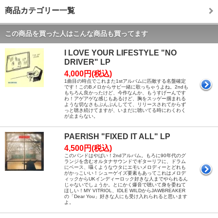
商品カテゴリー一覧
この商品を買った人はこんな商品も買ってます
I LOVE YOUR LIFESTYLE "NO
DRIVER" LP
4,000円(税込)
1曲目の時点でこれまた1stアルバムに匹敵する名盤確定
です！このBメロからサビ一緒に歌っちゃうよね。2ndも
もちろん良かったけど、今作なんか、もうすげーんです
わ！アゲアゲな感じもあるけど、胸をスッゲー掴まれる
ような切なさもぷんぷんしてて、リリースされてからず
っと聴き続けてますが、いまだに聴いてる時にわくわく
が止まらない。
PAERISH "FIXED IT ALL" LP
4,500円(税込)
このバンドはやばい！2ndアルバム。もろに90年代のグ
ランジを含むオルタナサウンドでギターリフに、ドラム
にベース、囁くようなウタにエモいメロディーとどれも
がかっこいい！シューゲイズ要素もあってこれはメロデ
ィックからUKインディーロック好きな人までやられるん
じゃないでしょうか。とにかく爆音で聴いて身を委ねて
ほしい！MY VITRIOL、IDLE WILDからJAWBREAKER
の「Dear You」好きな人にも受け入れられると思います
よ。