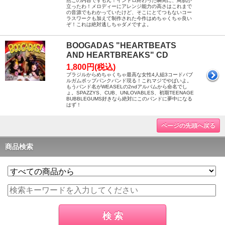
然この内容ですもん！イントロ終わった瞬間に、鳥肌が
立ったわ！メロディーにアレンジ能力の高さはこれまで
の音源でもわかっていたけど、そこにとてつもないコー
ラスワークも加えて制作された今作はめちゃくちゃ良い
ぞ！これは絶対逃しちゃダメですよ。
BOOGADAS "HEARTBEATS
AND HEARTBREAKS" CD
1,800円(税込)
ブラジルからめちゃくちゃ最高な女性4人組3コードバブ
ルガムポップパンクバンド現る！これマジでやばいよ。
もうバンド名がWEASELの2ndアルバムから命名でし
ょ。SPAZZYS、CUB、UNLOVABLES、初期TEENAGE
BUBBLEGUMS好きなら絶対にこのバンドに夢中になる
はず！
ページの先頭へ戻る
商品検索