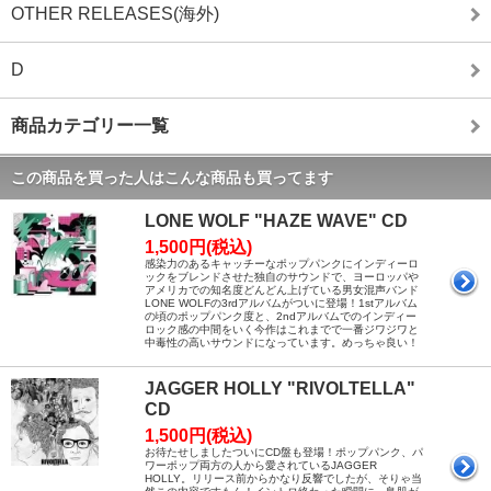
OTHER RELEASES(海外)
D
商品カテゴリー一覧
この商品を買った人はこんな商品も買ってます
LONE WOLF "HAZE WAVE" CD
1,500円(税込)
感染力のあるキャッチーなポップパンクにインディーロ
ックをブレンドさせた独自のサウンドで、ヨーロッパや
アメリカでの知名度どんどん上げている男女混声バンド
LONE WOLFの3rdアルバムがついに登場！1stアルバム
の頃のポップパンク度と、2ndアルバムでのインディー
ロック感の中間をいく今作はこれまでで一番ジワジワと
中毒性の高いサウンドになっています。めっちゃ良い！
JAGGER HOLLY "RIVOLTELLA"
CD
1,500円(税込)
お待たせしましたついにCD盤も登場！ポップパンク、パ
ワーポップ両方の人から愛されているJAGGER
HOLLY。リリース前からかなり反響でしたが、そりゃ当