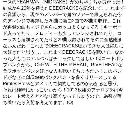
ースのYEAHMAN（MIDRAKE）がめちゃくちゃ良かった！
結成から20年を迎えたDEECRACKSを記念して、これまで
の音源から、現在のメンバーで鬼のツアーで鍛えられた今
のアレンジで再録した26曲に新曲2曲で28曲を収録。これ
が再録の曲もマジでさらにカッコよくなってる！キーボー
ド入ってたり、メロディーも少しアレンジされてたり、コ
ーラスも追加されてたりと29曲収録されてるのに全然飽き
ないんだわ！これまでDEECRACKS聴いてきた人は絶対に
大好きだと思うし、これまでDEECRACKSを聴いてこなか
った人もこのアルバムはチェックしてほしい！3コードポッ
プパンクから、OFF WITH THEIR HEAD、RIVETHEADな
ラフポップパンク好きな人も聴いてちょうだい！このバン
ドがなぜにOi/Streetパンクバンドを多くリリースしてる
Pirates Pressとアメリカで契約してるのかわかると思う。
それは純粋にかっこいいから！10" 3枚組のアナログ盤は今
のレート考えるとかなり高くなってしまうので、為替が落
ち着いたら入荷を考えてます。(O)