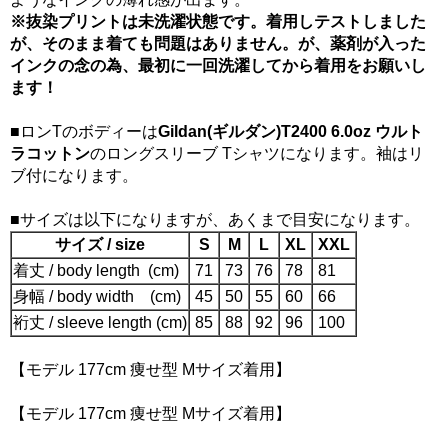
※抜染プリントは未洗濯状態です。着用しテストしました
が、そのまま着ても問題はありません。が、薬剤が入った
インクの念の為、最初に一回洗濯してから着用をお願いし
ます！
■ロンTのボディーは
Gildan(ギルダン)T2400 6.0oz ウルト
ラコットン
のロングスリーブ Tシャツになります。袖はリ
ブ付になります。
■サイズは以下になりますが、あくまで目安になります。
サイズ / size
S
M
L
XL
XXL
着丈 / body length (cm)
71
73
76
78
81
身幅 / body width (cm)
45
50
55
60
66
裄丈 / sleeve length (cm)
85
88
92
96
100
【モデル 177cm 痩せ型 Mサイズ着用】
【モデル 177cm 痩せ型 Mサイズ着用】