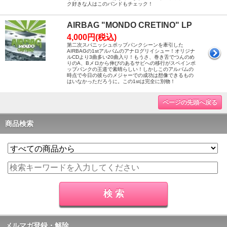
ク好きな人はこのバンドもチェック！
AIRBAG "MONDO CRETINO" LP
4,000円(税込)
第二次スパニッシュポップパンクシーンを牽引した
AIRBAGの1stアルバムのアナログリイシュー！オリジナ
ルCDより3曲多い20曲入り！もうさ、巻き舌でつんのめ
りのA、Bメロから伸びのあるサビへの移行がスペインポ
ップパンクの王道で素晴らしい！しかしこのアルバムの
時点で今日の彼らのメジャーでの成功は想像できるもの
はいなかっただろうに。この1stは完全に別物！
ページの先頭へ戻る
商品検索
メルマガ登録・解除