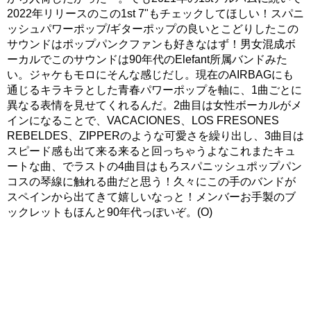
2022年リリースのこの1st 7"もチェックしてほしい！スパニ
ッシュパワーポップ/ギターポップの良いとこどりしたこの
サウンドはポップパンクファンも好きなはず！男女混成ボ
ーカルでこのサウンドは90年代のElefant所属バンドみた
い。ジャケもモロにそんな感じだし。現在のAIRBAGにも
通じるキラキラとした青春パワーポップを軸に、1曲ごとに
異なる表情を見せてくれるんだ。2曲目は女性ボーカルがメ
インになることで、VACACIONES、LOS FRESONES
REBELDES、ZIPPERのような可愛さを繰り出し、3曲目は
スピード感も出て来る来ると回っちゃうよなこれまたキュ
ートな曲、でラストの4曲目はもろスパニッシュポップパン
コスの琴線に触れる曲だと思う！久々にこの手のバンドが
スペインから出てきて嬉しいなっと！メンバーお手製のブ
ックレットもほんと90年代っぽいぞ。(O)