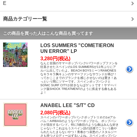
E
商品カテゴリー一覧
この商品を買った人はこんな商品も買ってます
LOS SUMMERS "COMETIERON
UN ERROR" LP
3,280円(税込)
なんと全国のサマーポップパンク/パワーポップファンを
狂喜させたスペインのLOS SUMMERSが11年ぶりにア
ルバム出していたよ。BEACH BOYSミーツRAMONES
なキラキラ胸キュンのサマーファンなサウンドが再び！
ってかここまでのブランクを感じさせないのは驚き！あ
っという間にソマーです。スペインポップパンクと
SONIC SURF CITYが好きならばゲットです！サマーパ
ンク版SHOCK TREATMENTのように疾走する曲もある
よ！
ANABEL LEE "S/T" CD
2,080円(税込)
スペインのパワーポップ/パンクポップトリオの1stアル
バム！AIRBAGのようなパワーポップから、ポップパン
クが混在するバンド。特に5曲目のような曲はみんな好き
じゃない？これはもうスペイン語の語感でこういう曲や
られたらたまらないやつ！青春かつ哀愁のノスタルジー
さも持つメロディーはずるいよね。スペインポップパン