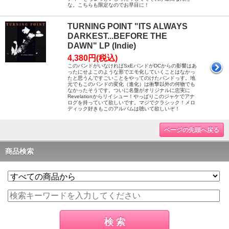
な。こちらも限定なのでお早目に！
TURNING POINT "ITS ALWAYS
DARKEST...BEFORE THE
DAWN" LP (Indie)
4,380円(税込)
このバンドがいなければSxEバンドがDCからの影響はあ
ったにせよこのような形でエモ化していくことはなかっ
たと思うんですごいことをやってのけたバンドっす。地
元でもこのバンドの変化（進化）は衝撃以外の何物でも
なかったそうです。ついに名盤がオリジナルに忠実に
Revelationからリイシュー！やっぱりこのジャケでアナ
ログを持っていて欲しいです。マジでクラシック！メロ
ディック好きもこのアルバムは聴いて欲しいぞ！
ページの先頭へ戻る
商品検索