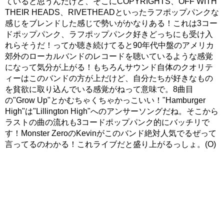
ていると思うんだけど、そこにCOPYRIGHTS、OFF WITH
THEIR HEADS、RIVETHEADといったラフポップパンクな
感じをブレンドした感じで勢いがかなりある！これは3コー
ドポップパンク、ラフポップパンク好きどっちにも受け入
れらそうだ！ってか聴き続けてると90年代中盤のアメリカ
郊外のローカルバンドのレコードを聴いているような感覚
になって気分が上がる！もちろんサウンド自体のクオリテ
ィーはこのバンドの方が上だけど、自分たちが好きなもの
を貧欲に取り込んでいる感覚がねって意味で。8曲目
の"Grow Up"とかむちゃくちゃかっこいい！"Hamburger
High"は"Lillington High"へのアンサーソングだね。そこから
ラストの曲の流れも3コードポップパンク的にバッチリで
す！Monster ZeroのKevinがこのバンド絶対人気でるぜって
言ってるのわかる！これライブだと盛り上がるっしょ。(O)