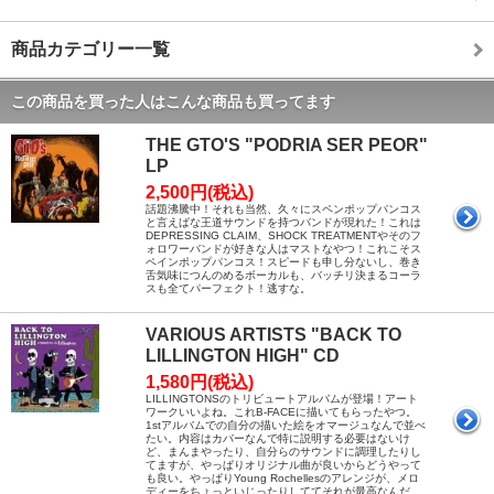
商品カテゴリー一覧
この商品を買った人はこんな商品も買ってます
THE GTO'S "PODRIA SER PEOR"
LP
2,500円(税込)
話題沸騰中！それも当然、久々にスペンポップパンコス
と言えばな王道サウンドを持つバンドが現れた！これは
DEPRESSING CLAIM、SHOCK TREATMENTやそのフ
ォロワーバンドが好きな人はマストなやつ！これこそス
ペインポップパンコス！スピードも申し分ないし、巻き
舌気味につんのめるボーカルも、バッチリ決まるコーラ
スも全てパーフェクト！逃すな。
VARIOUS ARTISTS "BACK TO
LILLINGTON HIGH" CD
1,580円(税込)
LILLINGTONSのトリビュートアルバムが登場！アート
ワークいいよね。これB-FACEに描いてもらったやつ。
1stアルバムでの自分の描いた絵をオマージュなんで並べ
たい。内容はカバーなんで特に説明する必要はないけ
ど、まんまやったり、自分らのサウンドに調理したりし
てますが、やっぱりオリジナル曲が良いからどうやって
も良い。やっぱりYoung Rochellesのアレンジが、メロ
ディーをちょっといじったりしててそれが最高なんだ