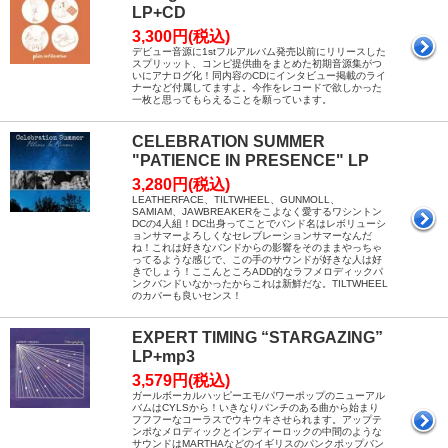
LP+CD
3,300円(税込)
デビュー音源に1stフルアルバム発売以前にリリースした
スプリッット、コンピ提供曲をまとめた初期音源集がつ
いにアナログ化！同内容のCDにインタビュー掲載のライ
ナーなど付属してますよ。今作をレコードで欲しかった
一枚と思ってもらえることを願っています。
CELEBRATION SUMMER
"PATIENCE IN PRESENCE" LP
3,280円(税込)
LEATHERFACE、TILTWHEEL、GUNMOLL、
SAMIAM、JAWBREAKERをこよなく愛するワシントン
DCの4人組！DC出身ってことでバンド名はレボリューシ
ョンサマーよろしくなセレブレーションサマーなんだ
ね！これは好きなバンドからの影響をそのままやっちゃ
ってるような感じで、この手のサウンドが好きな人は好
きでしょう！ここんところADD的なラフメロディックパ
ンクバンドいなかったからこれは新鮮だな。TILTWHEEL
のカバーも良いセンス！
EXPERT TIMING “STARGAZING”
LP+mp3
3,579円(税込)
ガールボーカルハッピーエモ/パワーポップのニューアル
バムはCYLSから！いきなりパンチのある曲から始まり
フフフーなコーラスでウキウキさせられます。アップテ
ンポなメロディックとインディーロックの中間のような
サウンドはMARTHAなどのイギリスのパンクポップバン