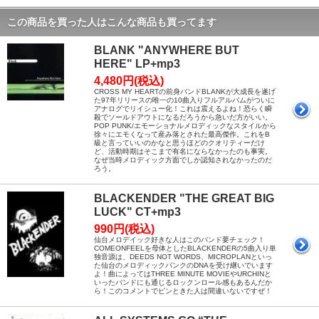
この商品を買った人はこんな商品も買ってます
BLANK "ANYWHERE BUT
HERE" LP+mp3
4,480円(税込)
CROSS MY HEARTの前身バンドBLANKが大成長を遂げ
た97年リリースの唯一の10曲入りフルアルバムがついに
アナログでリイシュー化！これは震えるよね！恐らく瞬
殺でソールドアウトになるだろうから急いだ方がいい。
POP PUNK/エモーショナルメロディックなスタイルから
徐々にエモくなって産み落とされた最高傑作。これをB
級と言っていいのかなと思うほどのクオリティーだけ
ど、活動時期はそこまで有名にならなかったのも事実。
なぜ当時メロディック方面でしか認知されなかったのだ
ろう。
BLACKENDER "THE GREAT BIG
LUCK" CT+mp3
990円(税込)
仙台メロデイック好きな人はこのバンド要チェック！
COMEONFEELを母体としたBLACKENDERの5曲入り単
独音源は、DEEDS NOT WORDS、MICROPLANといっ
た仙台のメロディックパンクのDNAを受け継いでいます
よ！曲によってはTHREE MINUTE MOVIEやURCHINと
いったバンドにも通じるロックンロール感もあるんだか
ら！このコメントでピンときた人は間違いないですぜ！