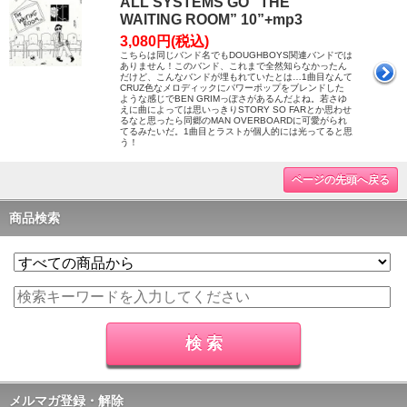
ALL SYSTEMS GO “THE
WAITING ROOM” 10”+mp3
3,080円(税込)
こちらは同じバンド名でもDOUGHBOYS関連バンドでは
ありません！このバンド、これまで全然知らなかったん
だけど、こんなバンドが埋もれていたとは…1曲目なんて
CRUZ色なメロディックにパワーポップをブレンドした
ような感じでBEN GRIMっぽさがあるんだよね。若さゆ
えに曲によっては思いっきりSTORY SO FARとか思わせ
るなと思ったら同郷のMAN OVERBOARDに可愛がられ
てるみたいだ。1曲目とラストが個人的には光ってると思
う！
ページの先頭へ戻る
商品検索
メルマガ登録・解除