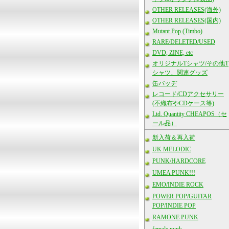
OTHER RELEASES(海外)
OTHER RELEASES(国内)
Mutant Pop (Timbo)
RARE/DELETED/USED
DVD, ZINE, etc
オリジナルTシャツ/その他T
シャツ、関連グッズ
缶バッヂ
レコード/CDアクセサリー
(不織布やCDケース等)
Ltd. Quantity CHEAPOS（セ
ール品）
新入荷＆再入荷
UK MELODIC
PUNK/HARDCORE
UMEA PUNK!!!
EMO/INDIE ROCK
POWER POP/GUITAR
POP/INDIE POP
RAMONE PUNK