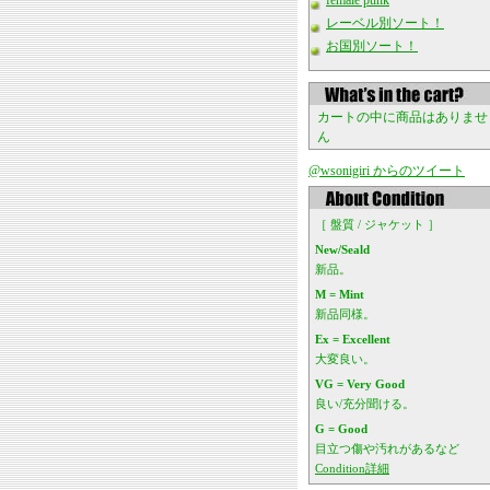
female punk
レーベル別ソート！
お国別ソート！
カートの中に商品はありませ
ん
@wsonigiri からのツイート
［ 盤質 / ジャケット ］
New/Seald
新品。
M = Mint
新品同様。
Ex = Excellent
大変良い。
VG = Very Good
良い/充分聞ける。
G = Good
目立つ傷や汚れがあるなど
Condition詳細