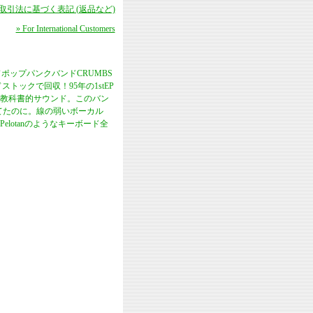
商取引法に基づく表記 (返品など)
» For International Customers
ードポップパンクバンドCRUMBS
トックで回収！95年の1stEP
の教科書的サウンド。このバン
思ってたのに。線の弱いボーカル
otanのようなキーボード全