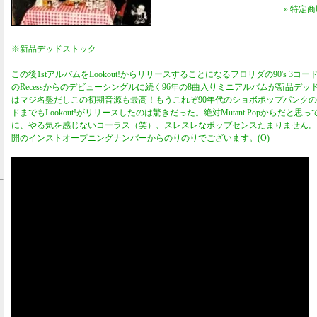
» 特定
※新品デッドストック
この後1stアルバムをLookout!からリリースすることになるフロリダの90's 3コ
のRecessからのデビューシングルに続く96年の8曲入りミニアルバムが新品デッドス
はマジ名盤だしこの初期音源も最高！もうこれぞ90年代のショボポップパンク
ドまでもLookout!がリリースしたのは驚きだった。絶対Mutant Popからだと
に、やる気を感じないコーラス（笑）、スレスレなポップセンスたまりません。Pel
開のインストオープニングナンバーからのりのりでございます。(O)