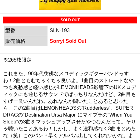
SOLD OUT
型番
SLN-193
販売価格
Sorry! Sold Out
※265枚限定
これまた、90年代彷彿なメロディックギターバンドっす
わ！2曲ともむちゃくちゃ良いよ。1曲目のストレートなや
つも哀愁感と軽い感じがLEMONHEADS影響下のUKメロデ
ィックにも通じるサウンドでばっちりなんだけど、2曲目も
すげー良いんだわ。あれなんか聞いたことあると思った
ら、この2曲目はLEMONHEADSの“Rudderless”、SUPER
DRAGの"Destination Ursa Major"にマイブラの"When You
Sleep"の3曲をマッシュアップさせたやつなんだって。そり
ゃ聴いたことあるわ！しかし、よく違和感なく3曲まとめた
な（笑）このバンド早くアルバム出してくれないかな。よ