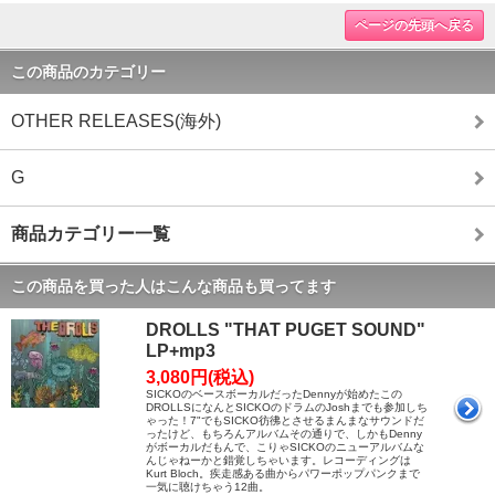
ページの先頭へ戻る
この商品のカテゴリー
OTHER RELEASES(海外)
G
商品カテゴリー一覧
この商品を買った人はこんな商品も買ってます
DROLLS "THAT PUGET SOUND"
LP+mp3
3,080円(税込)
SICKOのベースボーカルだったDennyが始めたこの
DROLLSになんとSICKOのドラムのJoshまでも参加しち
ゃった！7"でもSICKO彷彿とさせるまんまなサウンドだ
ったけど、もちろんアルバムその通りで、しかもDenny
がボーカルだもんで、こりゃSICKOのニューアルバムな
んじゃねーかと錯覚しちゃいます。レコーディングは
Kurt Bloch。疾走感ある曲からパワーポップパンクまで
一気に聴けちゃう12曲。