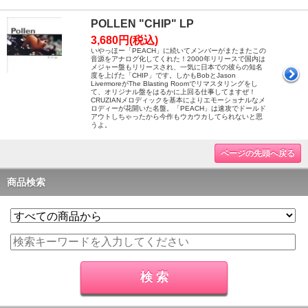
POLLEN "CHIP" LP
3,680円(税込)
いやっほー「PEACH」に続いてメンバーがまたまたこの
音源をアナログ化してくれた！2000年リリースで国内は
メジャー盤もリリースされ、一気に日本での彼らの知名
度を上げた「CHIP」です。しかもBobとJason
LivermoreがThe Blasting Roomでリマスタリングをし
て、オリジナル盤をはるかに上回る仕事してますぜ！
CRUZIANメロディックを基本によりエモーショナルなメ
ロディーが花開いた名盤。「PEACH」は速攻でドールド
アウトしちゃったから今作もウカウカしてられないと思
うよ。
ページの先頭へ戻る
商品検索