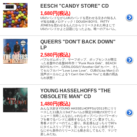
EESCH "CANDY STORE" CD
1,680円(税込)
USのバンドながらUKのバンドを思わせる泣きの知る人
ぞ知るB級メロディック！DOUGH BOYS、FATTY
JONESを思わせるもんだからリリースされた時まじで
USのバンドかよと話題になったよね。唯一のアルバム。
QUEERS "DON'T BACK DOWN"
LP
2,580円(税込)
バブルガムポップ、サーフポップ、ポップセンスが際立
った名盤中の名盤96年作！"Punk Rock Girls"、BEACH
BOYSカバー、CATALOGSの"Another Girl"カバー、そし
てセルフカバー"Love Love Love"、CUBのLisa Marrとの
混声ボーカルによる"I Can't Get Over You"と名曲の雨あ
られ状態！
YOUNG HASSELHOFFS "THE
OBSOLETE MAN" CD
1,480円(税込)
みんな大好きYOUNG HASSELHOFFSが2011年にリリ
ースした11曲入り3rdアルバムが限定100枚のCDでリイ
シュー！当時こんなおしゃれなポップパンク/パワーポッ
プを奏でるバンドに成長するなんてすごい驚きでした。
青春メロディーのてんこ盛り。疾走感もばっちりで90's
にタイムスリップです。笑っちゃうくらいに名作です。
なにやら新作のリリースにも動き出してるんで、マジで
楽しみだね。