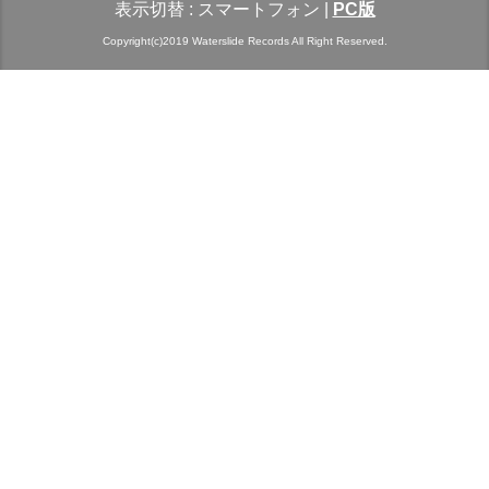
表示切替 :
スマートフォン
|
PC版
Copyright(c)2019 Waterslide Records All Right Reserved.