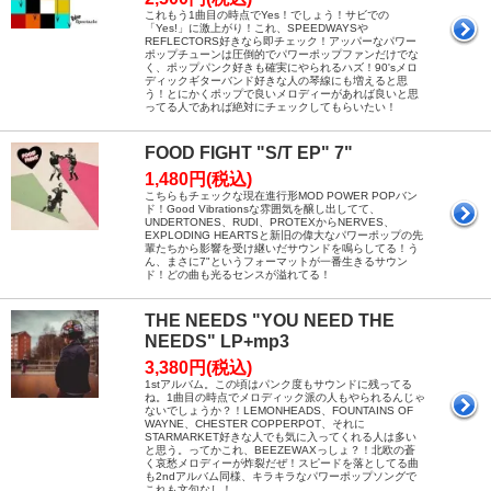
これもう1曲目の時点でYes！でしょう！サビでの
「Yes!」に激上がり！これ、SPEEDWAYSや
REFLECTORS好きなら即チェック！アッパーなパワー
ポップチューンは圧倒的でパワーポップファンだけでな
く、ポップパンク好きも確実にやられるハズ！90'sメロ
ディックギターバンド好きな人の琴線にも増えると思
う！とにかくポップで良いメロディーがあれば良いと思
ってる人であれば絶対にチェックしてもらいたい！
FOOD FIGHT "S/T EP" 7"
1,480円(税込)
こちらもチェックな現在進行形MOD POWER POPバン
ド！Good Vibrationsな雰囲気を醸し出してて、
UNDERTONES、RUDI、PROTEXからNERVES、
EXPLODING HEARTSと新旧の偉大なパワーポップの先
輩たちから影響を受け継いだサウンドを鳴らしてる！う
ん、まさに7"というフォーマットが一番生きるサウン
ド！どの曲も光るセンスが溢れてる！
THE NEEDS "YOU NEED THE
NEEDS" LP+mp3
3,380円(税込)
1stアルバム。この頃はパンク度もサウンドに残ってる
ね。1曲目の時点でメロディック派の人もやられるんじゃ
ないでしょうか？！LEMONHEADS、FOUNTAINS OF
WAYNE、CHESTER COPPERPOT、それに
STARMARKET好きな人でも気に入ってくれる人は多い
と思う。ってかこれ、BEEZEWAXっしょ？！北欧の蒼
く哀愁メロディーが炸裂だぜ！スピードを落としてる曲
も2ndアルバム同様、キラキラなパワーポップソングで
これも文句なし！