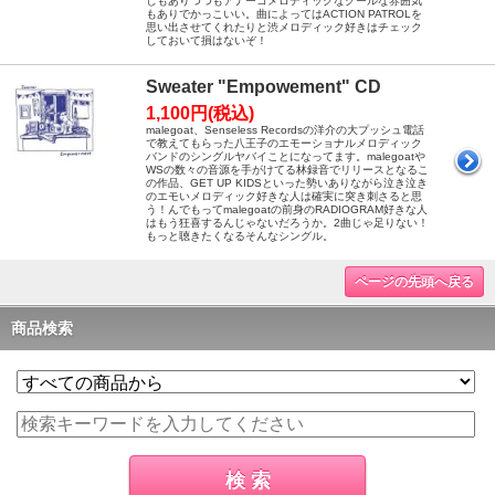
じもありつつもアナーコメロディックなクールな雰囲気
もありでかっこいい。曲によってはACTION PATROLを
思い出させてくれたりと渋メロディック好きはチェック
しておいて損はないぞ！
Sweater "Empowement" CD
1,100円(税込)
malegoat、Senseless Recordsの洋介の大プッシュ電話
で教えてもらった八王子のエモーショナルメロディック
バンドのシングルヤバイことになってます。malegoatや
WSの数々の音源を手がけてる林録音でリリースとなるこ
の作品、GET UP KIDSといった勢いありながら泣き泣き
のエモいメロディック好きな人は確実に突き刺さると思
う！んでもってmalegoatの前身のRADIOGRAM好きな人
はもう狂喜するんじゃないだろうか。2曲じゃ足りない！
もっと聴きたくなるそんなシングル。
ページの先頭へ戻る
商品検索