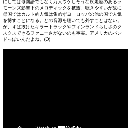
にしては母国語でもなく万人ウケしそうな疾走感のあるラ
モーンズ影響下のメロディックを披露。聴きやすいが故に
母国ではカルト的人気は集めずヨーロッパの他の国で人気
を博すことになる。どの音源を聴いても外すことはない。
が、ずば抜けたキラートラックやフィンランドらしさのク
スクスできるファニーさがないのも事実。アメリカのバン
ドっぽいんだよね。(O)