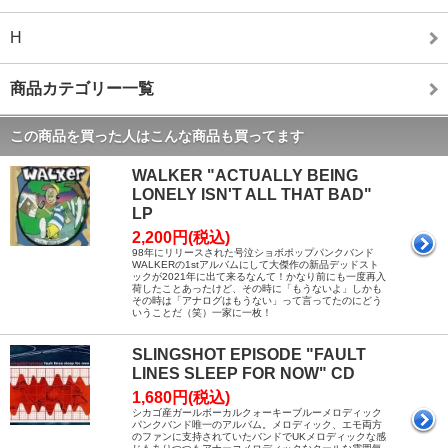
H
商品カテゴリー一覧
この商品を買った人はこんな商品も買ってます
WALKER "ACTUALLY BEING
LONELY ISN'T ALL THAT BAD"
LP
2,200円(税込)
98年にリリースされた号泣ショボポップパンクバンド
WALKERの1stアルバムにして大傑作の新品デッドスト
ックが2021年に出て来るなんて！かなり前にも一度再入
荷したことあったけど、その時に「もうないよ」しかも
その時は「アナログはもうない」って言ってたのにどう
いうことだ（笑）一家に一枚！
SLINGSHOT EPISODE "FAULT
LINES SLEEP FOR NOW" CD
1,680円(税込)
シカゴ産ガールボーカルクォーキーブルーメロディック
パンクバンド唯一のアルバム。メロディック、エモ両方
のファンに支持されていたバンドでUKメロディックな感