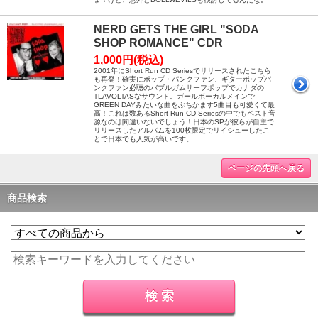
NERD GETS THE GIRL "SODA
SHOP ROMANCE" CDR
1,000円(税込)
2001年にShort Run CD Seriesでリリースされたこちら
も再発！確実にポップ・パンクファン、ギターポップパ
ンクファン必聴のバブルガムサーフポップでカナダの
TLAVOLTASなサウンド。ガールボーカルメインで
GREEN DAYみたいな曲をぶちかます5曲目も可愛くて最
高！これは数あるShort Run CD Seriesの中でもベスト音
源なのは間違いないでしょう！日本のSPが彼らが自主で
リリースしたアルバムを100枚限定でリイシューしたこ
とで日本でも人気が高いです。
ページの先頭へ戻る
商品検索