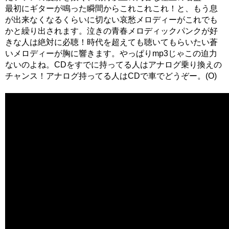
最初にギターが鳴った瞬間からこれこれこれ！と、もう息
が出来なくなるくらいに切ない哀愁メロディーがこれでも
かと繰り出されます。泣きの青春メロディックパンクが好
きな人は絶対に必聴！時代を超えても聴いてもらいたい蒼
いメロディーが胸に響きます。やっぱりmp3じゃこの迫力
ないのよね。CDをすでに持ってる人はアナログ乗り換えの
チャンス！アナログ持ってる人はCDで車でどうぞー。(O)