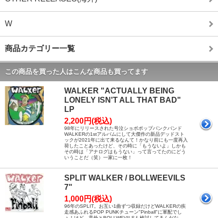
W
商品カテゴリー一覧
この商品を買った人はこんな商品も買ってます
WALKER "ACTUALLY BEING
LONELY ISN'T ALL THAT BAD"
LP
2,200円(税込)
98年にリリースされた号泣ショボポップパンクバンド
WALKERの1stアルバムにして大傑作の新品デッドスト
ックが2021年に出て来るなんて！かなり前にも一度再入
荷したことあったけど、その時に「もうないよ」しかも
その時は「アナログはもうない」って言ってたのにどう
いうことだ（笑）一家に一枚！
SPLIT WALKER / BOLLWEEVILS
7"
1,000円(税込)
96年のSPLIT。お互い1曲ずつ収録だけどWALKERの疾
走感あふれるPOP PUNKチューン"Pinball"に軍配でし
ょ！けど、意外とBOLLWEVILSも検討してるんだな。