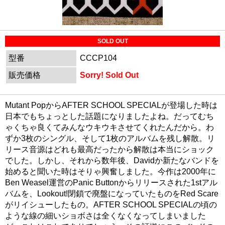
SOLD OUT
型番
CCCP104
販売価格
Sorry! Sold Out
Mutant PopからAFTER SCHOOL SPECIALが登場した時は
日本でもちょっとした話題になりましたよね。だってむち
ゃくちゃ良くてみんなウキウキさせてくれたんだから。わ
ずか3枚のシングル、そして1枚のアルバムを残し解散。リ
リース音源はどれも最高だったから解散は本当にショック
でした。しかし、それから数年後、Davidか新たなバンドを
始めると聞いた時はそりゃ興奮しました。今作は2000年に
Ben Weasel運営のPanic Buttonからリリースされた1stアル
バムを、Lookout!閉鎖で廃盤になっていたものをRed Scare
がリイシューしたもの。AFTER SCHOOL SPECIALの頃の
ような線の細いショボさは全くなくなってしまいました