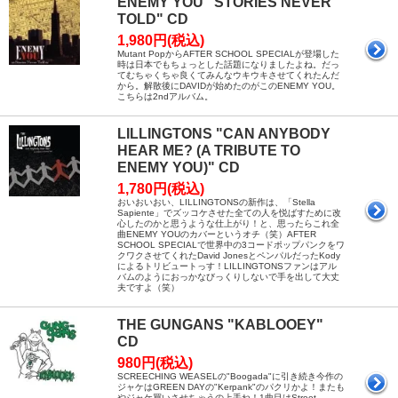
ENEMY YOU "STORIES NEVER
TOLD" CD
1,980円(税込)
Mutant PopからAFTER SCHOOL SPECIALが登場した
時は日本でもちょっとした話題になりましたよね。だっ
てむちゃくちゃ良くてみんなウキウキさせてくれたんだ
から。解散後にDAVIDが始めたのがこのENEMY YOU。
こちらは2ndアルバム。
LILLINGTONS "CAN ANYBODY
HEAR ME? (A TRIBUTE TO
ENEMY YOU)" CD
1,780円(税込)
おいおいおい、LILLINGTONSの新作は、「Stella
Sapiente」でズッコケさせた全ての人を悦ばすために改
心したのかと思うような仕上がり！と、思ったらこれ全
曲ENEMY YOUのカバーというオチ（笑）AFTER
SCHOOL SPECIALで世界中の3コードポップパンクをワ
クワクさせてくれたDavid JonesとペンパルだったKody
によるトリビュートっす！LILLINGTONSファンはアル
バムのようにおっかなびっくりしないで手を出して大丈
夫ですよ（笑）
THE GUNGANS "KABLOOEY"
CD
980円(税込)
SCREECHING WEASELの"Boogada"に引き続き今作の
ジャケはGREEN DAYの"Kerpank"のパクリかよ！またも
やジャケ買いさせちゃうの上手ね！1曲目はStreet