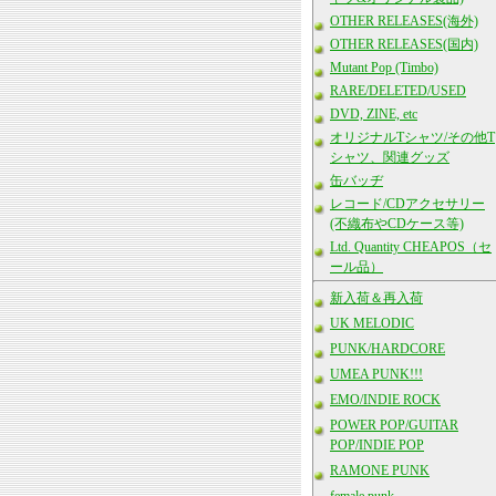
OTHER RELEASES(海外)
OTHER RELEASES(国内)
Mutant Pop (Timbo)
RARE/DELETED/USED
DVD, ZINE, etc
オリジナルTシャツ/その他T
シャツ、関連グッズ
缶バッヂ
レコード/CDアクセサリー
(不織布やCDケース等)
Ltd. Quantity CHEAPOS（セ
ール品）
新入荷＆再入荷
UK MELODIC
PUNK/HARDCORE
UMEA PUNK!!!
EMO/INDIE ROCK
POWER POP/GUITAR
POP/INDIE POP
RAMONE PUNK