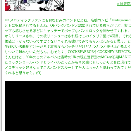
» 特定
UKメロディックファンにもおなじみのバンドだよね。名盤コンピ「Underground Rocke
ともに収録されてるもんね。Oiパンクバンドと認知されている彼らだけど、実
ップも感じさせるほどにキャッチーでポップなパンクロックを聞かせてくれる。この1
からリリースされ、その後リイシューはされ続けこのイタリア盤で4回目。それ
価値は下がらないってすごくない？それも聴いてみてもらえばわかると思う。とにかく、"Don'
半端ない名曲度すげーだろ？哀愁度もバッチリだけどふつふつと盛り上がるよう
りついて離れないんだもん。おそらく、COCKSPARRORやCOCKNEY REJEC
うんだけど、89年のこのアルバムは当時のUKの現在進行形のMC4や初期MANIC STR
たロックンロールバンドとライバルだったからその感じもしっかりと音に現れて
メロディック好きな人でこのバンドスルーしてた人はちゃんと味わってみてくだ
くれると思うから。(O)