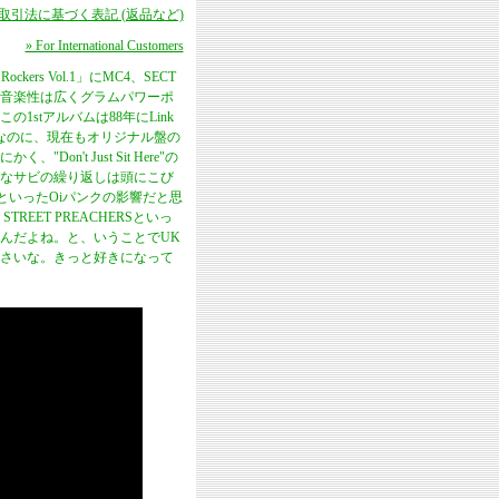
商取引法に基づく表記 (返品など)
» For International Customers
rs Vol.1」にMC4、SECT
は音楽性は広くグラムパワーポ
stアルバムは88年にLink
なのに、現在もオリジナル盤の
t Just Sit Here"の
なサビの繰り返しは頭にこび
TSといったOiパンクの影響だと思
EET PREACHERSといっ
んだよね。と、いうことでUK
さいな。きっと好きになって