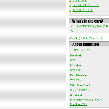
female punk
レーベル別ソート！
お国別ソート！
カートの中に商品はありませ
ん
@wsonigiri からのツイート
［ 盤質 / ジャケット ］
New/Seald
新品。
M = Mint
新品同様。
Ex = Excellent
大変良い。
VG = Very Good
良い/充分聞ける。
G = Good
目立つ傷や汚れがあるなど
Condition詳細