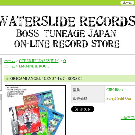
ホーム
>
OTHER RELEASES(海外)
>
O
ホーム
>
EMO/INDIE ROCK
ORIGAMI ANGEL "GEN 3" 4 x 7" BOXSET
型番
CIR048box
販売価格
Sorry! Sold Out
» 特定