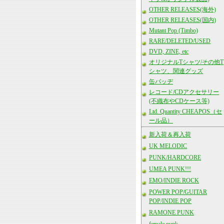
OTHER RELEASES(海外)
OTHER RELEASES(国内)
Mutant Pop (Timbo)
RARE/DELETED/USED
DVD, ZINE, etc
オリジナルTシャツ/その他T
シャツ、関連グッズ
缶バッヂ
レコード/CDアクセサリー
(不織布やCDケース等)
Ltd. Quantity CHEAPOS（セ
ール品）
新入荷＆再入荷
UK MELODIC
PUNK/HARDCORE
UMEA PUNK!!!
EMO/INDIE ROCK
POWER POP/GUITAR
POP/INDIE POP
RAMONE PUNK