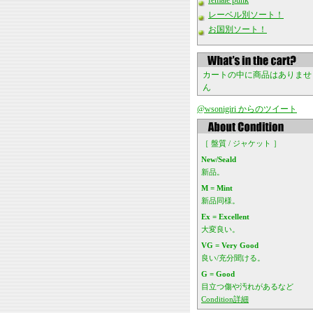
female punk
レーベル別ソート！
お国別ソート！
カートの中に商品はありませ
ん
@wsonigiri からのツイート
［ 盤質 / ジャケット ］
New/Seald
新品。
M = Mint
新品同様。
Ex = Excellent
大変良い。
VG = Very Good
良い/充分聞ける。
G = Good
目立つ傷や汚れがあるなど
Condition詳細