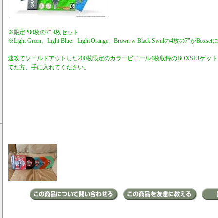
※限定200枚の7" 4枚セット
※Light Green、Light Blue、Light Orange、Brown w Black Swirlの4枚の7"がBo
速攻でソールドアウトした200枚限定のカラービニール4枚収録のBOXSETゲッ
てた方、手に入れてください。