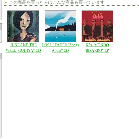
この商品を買った人はこんな商品も買っています
JUNE AND THE
LOSS LEADER “Songs
K7s "MONDO
WELL "GUDIYA" CD
About” CD
BIZARRO" LP