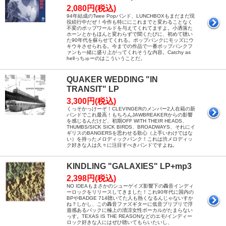
2,080円(税込)
94年結成のTwee Popバンド、LUNCHBOXもまだまだ現
役続行中だぜ！今作も特ににこれまでと変わることなく
不変のポップワールドを与えてくれてますよ。小洒落た
ホーンとかもほんと変わらずで聞くたびに、初めて聴い
た90年代を蘇らせてくれる。ポップパンクにモッズにウ
キウキさせられる。今までの作品で一番ポップパンクフ
ァンも一緒に盛り上がってくれそうな内容。Catchy as
hellっちゅーのはこういうことだ。
QUAKER WEDDING "IN
TRANSIT" LP
3,300円(税込)
くっそかっけーぞ！CLEVINGERのメンバー2人在籍の新
バンドでこれ最高！もちろんJAWBREAKERからの影響
を感じるんだけど、初期OFF WITH THEIR HEADS、
THUMBS/SICK SICK BIRDS、BROADWAYS、それにイ
ギリスのBANGERSを思わせる歌心（上手いわけではな
い）を持ったメロディックパンク！これは渋メロディッ
ク好きな人は久々に注目すべきバンドですよね。
KINDLING "GALAXIES" LP+mp3
2,398円(税込)
NO IDEAもまさかのシューゲイズ影響下の轟音インディ
ーロックをリリースしてきました！これ90年代に国内の
BPやBADGE 714聴いてた人も熱くなるんじゃないすか
ね？しかし、この轟音ファズギターに低音ブリブリで浮
遊感あるバックに極上の清涼女性ボーカルがたまらない
っす。TEXAS IS THE REASONなどのエモ/インディー
ロック好きな人にはぜひ聴いてもらいたいし、