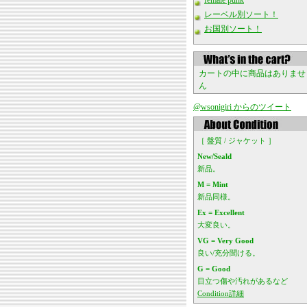
female punk
レーベル別ソート！
お国別ソート！
カートの中に商品はありませ
ん
@wsonigiri からのツイート
［ 盤質 / ジャケット ］
New/Seald
新品。
M = Mint
新品同様。
Ex = Excellent
大変良い。
VG = Very Good
良い/充分聞ける。
G = Good
目立つ傷や汚れがあるなど
Condition詳細