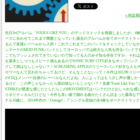
» 特定
先日3rdアルバム「FOOLS LIKE YOU」のデッドストックを発掘しましたが
ースに合わせてこれまで廃盤となっていた過去のアルバムが全てボーナストラッ
るんで直接レーベルから入荷！これでこれまでこのバンドをチェックしていなか
ンマークのMOD PUNKバンドとしてヨーロッパでは絶大な人気を誇るバンド
こでもプッシュされてきていないので知ってる人のみぞ知る存在ですが、それは
を基本としつつもスピード感もあるのでSONIC SURF CITY好きなポップパ
クして損はなしじゃない？！SCREAMING APPLEのリリースバンド好きな人
ロワーなんて言われちゃってるけど、そんなことないって！今作は2012年リリー
のCDはメンバー自身のレーベルなんだよね。人によってはもう少し声が優しか
るけど、この声じゃなかったら面白味ないんじゃない？！名曲"Fools Like You＂に"W
STRIKEが硬派な感じだとしたらこのMOVEMENTはパンクだけどおしゃれな
りポリティカルだけどな！今作も良い曲で踊れる曲がたくさん詰まった最高なア
ナル10曲に、2014年作の「Outrage!」7"シングル収録の全4曲をボーナストラック