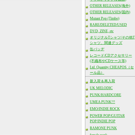
OTHER RELEASES(海外)
OTHER RELEASES(国内)
Mutant Pop (Timbo)
RARE/DELETED/USED
DVD, ZINE, etc
オリジナルTシャツ/その他T
シャツ、関連グッズ
缶バッヂ
レコード/CDアクセサリー
(不織布やCDケース等)
Ltd. Quantity CHEAPOS（セ
ール品）
新入荷＆再入荷
UK MELODIC
PUNK/HARDCORE
UMEA PUNK!!!
EMO/INDIE ROCK
POWER POP/GUITAR
POP/INDIE POP
RAMONE PUNK