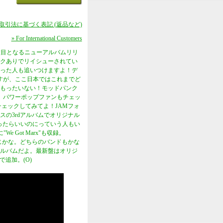
商取引法に基づく表記 (返品など)
» For International Customers
、4枚目となるニューアルバムリリ
クありでリイシューされてい
った人も追いつけますよ！デ
ですが、ここ日本ではこれまでど
もったいない！モッドパンク
ンク、パワーポップファンもチェッ
もチェックしてみてよ！JAMフォ
スの3rdアルバムでオリジナル
ったらいいのにっていう人もい
e Got Marx"も収録。
感じかな。どちらのバンドもかな
ルバムだよ。最新盤はオリジ
で追加。(O)