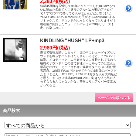
2,380円(税込)
結成35周年を記念して98年にリリースしたBOMP!もつ
いに認めた名曲てんこ盛りのアルバムが初のアナログ
化！すでにCDで持ってる人がほとんどだと思うけど、
YUM YUMSやDAHLMANNSも手がけるChristianによる
リミックスで、サウンドがぶっとくなっておりますぜ！
現在製作開始したニューアルバムは2020年リリース予
定、お楽しみに！
KINDLING "HUSH" LP+mp3
2,980円(税込)
爆音で視聴お願いしまっす！世の中にシューゲイズなサ
ウンドを鳴らすバンドはたくさんいるけど、このバンド
は別。メロディック、エモ好きな人に支持されてるのも
納得のサウンド！この音で女性ボーカルってのはほんと
最高なわけで、そこに合わせる爆音ギターもぶっ飛び要
素満点。1曲目でのめり込ませてからの2曲目のバースト
たまりません。JEJUNE、LEMURIA好きな人も大満足だ
と思う。やっぱり後期JAWBREAKER好きな人も気に入
ってもらるんじゃないかな。前作よりもアッパー要素あ
がってるぜ。
ページの先頭へ戻る
商品検索