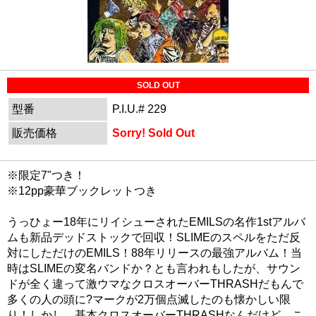
SOLD OUT
型番
P.I.U.# 229
販売価格
Sorry! Sold Out
※限定7"つき！
※12pp豪華ブックレットつき
うっひょー18年にリイシューされたEMILSの名作1stアルバ
ムも新品デッドストックで回収！SLIMEのスペルをただ反
対にしただけのEMILS！88年リリースの最強アルバム！当
時はSLIMEの変名バンドか？とも言われもしたが、サウン
ドが全く違って激ウマなクロスオーバーTHRASHだもんで
多くの人の頭に?マークが2万個点滅したのも懐かしい限
り！しかし、基本クロスオーバーTHRASHなんだけど、こ