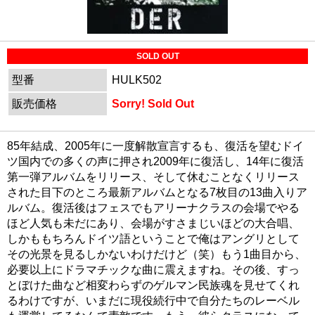
SOLD OUT
型番
HULK502
販売価格
Sorry! Sold Out
85年結成、2005年に一度解散宣言するも、復活を望むドイ
ツ国内での多くの声に押され2009年に復活し、14年に復活
第一弾アルバムをリリース、そして休むことなくリリース
された目下のところ最新アルバムとなる7枚目の13曲入りア
ルバム。復活後はフェスでもアリーナクラスの会場でやる
ほど人気も未だにあり、会場がすさまじいほどの大合唱、
しかももちろんドイツ語ということで俺はアングリとして
その光景を見るしかないわけだけど（笑）もう1曲目から、
必要以上にドラマチックな曲に震えますね。その後、すっ
とぼけた曲など相変わらずのゲルマン民族魂を見せてくれ
るわけですが、いまだに現役続行中で自分たちのレーベル