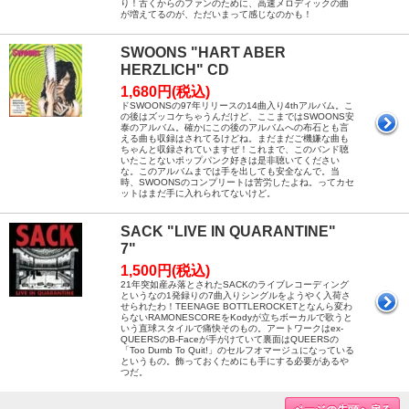
り！古くからのファンのために、高速メロディックの曲
が増えてるのが、ただいまって感じなのかも！
SWOONS "HART ABER
HERZLICH" CD
1,680円(税込)
ドSWOONSの97年リリースの14曲入り4thアルバム。こ
の後はズッコケちゃうんだけど、ここまではSWOONS安
泰のアルバム。確かにこの後のアルバムへの布石とも言
える曲も収録はされてるけどね。まだまだご機嫌な曲も
ちゃんと収録されていますぜ！これまで、このバンド聴
いたことないポップパンク好きは是非聴いてください
な。このアルバムまでは手を出しても安全なんで。当
時、SWOONSのコンプリートは苦労したよね。ってカセ
ットはまだ手に入れられてないけど。
SACK "LIVE IN QUARANTINE"
7"
1,500円(税込)
21年突如産み落とされたSACKのライブレコーディング
というなの1発録りの7曲入りシングルをようやく入荷さ
せられたわ！TEENAGE BOTTLEROCKETとなんら変わ
らないRAMONESCOREをKodyが立ちボーカルで歌うと
いう直球スタイルで痛快そのもの。アートワークはex-
QUEERSのB-Faceが手がけていて裏面はQUEERSの
「Too Dumb To Quit!」のセルフオマージュになっている
というもの。飾っておくためにも手にする必要があるや
つだ。