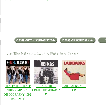
この商品を買った人はこんな商品も買っています
HEAD “HEIL HEAD!
REHABS "HERE
LAIDBACKS "S/T"
THE COMPLETE
COME THE REHABS"
CD
DISCOGRAPHY 1992-
7"
1997” 2xLP