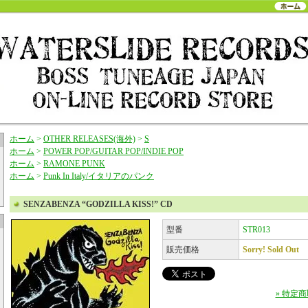
ホーム
>
OTHER RELEASES(海外)
>
S
ホーム
>
POWER POP/GUITAR POP/INDIE POP
ホーム
>
RAMONE PUNK
ホーム
>
Punk In Italy/イタリアのパンク
SENZABENZA “GODZILLA KISS!” CD
型番
STR013
販売価格
Sorry! Sold Out
» 特定