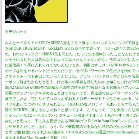
※デジパック
みんなーイタリアのSENZABENZA覚えてる？俺はこのバンドスペインのCD付きのファン
をSHOCK TREATMENT、GREEDY GUTS目当てで買って、うわっ誰だこのSE
ね。おれのコレクター仲間K1氏も同じだったってのは後年知ったことなんだけ
ンを手に入れた人はみんな同じように思ったんじゃないかな。そのコンピに入っ
に値段高くて手に入れられてないんだけどさ。初期はすっげーHARD-ONSフ
ポップな曲をやるバンドだったんだけど、その後パワーポップ色だけを強めてい
スでメジャーにも進出していったんだよね。フラワーパンクロックと自らを名乗
ーポップ好きだからだと思う。けど体力の限界を感じたのかは知らないけど200
SENZABENZAが1989年の結成から30年の時を経て7枚目となる10曲入りア
初期のポップパンクを求めることはできないけど、疾走感のあるパワーポップを
展開でしたよ。特にサビでコロッと変わるメロディーがドキッとさせられる。WHOや
リフがあってにやりとさせられるし、BEATLESなメロディーもあったりするんだ
降のDICKIESに通じるんじゃね？と思ってます。んでもって、でも全曲こんな
ヒャッホーな3コードポップパンクチューン潜ませてました！あざーす！多くの人が
みたいと思って、手に入る音源である2002年の"A Bullet In Your Heart"
しやがるんだけど、あれ、もうバンド解散前のやる気ない時代のだから当然！こ
まずは2曲目聴いてそれから9曲目を！MANGESのAndrea運営のStriped Records
きをするBad Man Recordsの共同。(O)