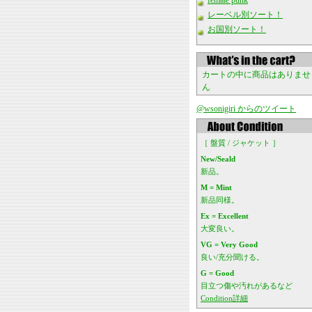
female punk
レーベル別ソート！
お国別ソート！
カートの中に商品はありませ
ん
@wsonigiri からのツイート
［ 盤質 / ジャケット ］
New/Seald
新品。
M = Mint
新品同様。
Ex = Excellent
大変良い。
VG = Very Good
良い/充分聞ける。
G = Good
目立つ傷や汚れがあるなど
Condition詳細