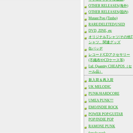
OTHER RELEASES(海外)
OTHER RELEASES(国内)
Mutant Pop (Timbo)
RARE/DELETED/USED
DVD, ZINE, etc
オリジナルTシャツ/その他T
シャツ、関連グッズ
缶バッヂ
レコード/CDアクセサリー
(不織布やCDケース等)
Ltd. Quantity CHEAPOS（セ
ール品）
新入荷＆再入荷
UK MELODIC
PUNK/HARDCORE
UMEA PUNK!!!
EMO/INDIE ROCK
POWER POP/GUITAR
POP/INDIE POP
RAMONE PUNK