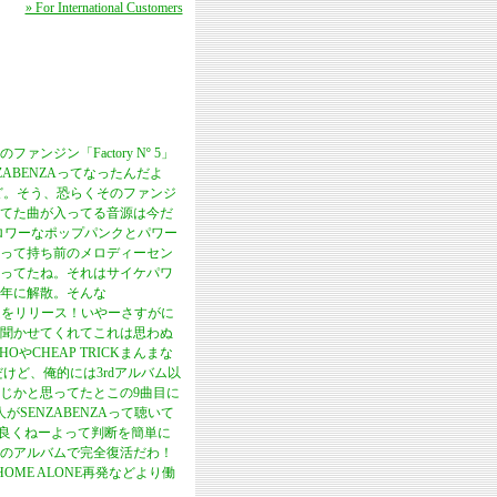
» For International Customers
ジン「Factory Nº 5」
NZABENZAってなったんだよ
ど。そう、恐らくそのファンジ
てた曲が入ってる音源は今だ
ォロワーなポップパンクとパワー
って持ち前のメロディーセン
ってたね。それはサイケパワ
3年に解散。そんな
ルバムをリリース！いやーさすがに
聞かせてくれてこれは思わぬ
CHEAP TRICKまんまな
けど、俺的には3rdアルバム以
感じかと思ってたとこの9曲目に
SENZABENZAって聴いて
シングルで良くねーよって判断を簡単に
のアルバムで完全復活だわ！
とHOME ALONE再発などより働