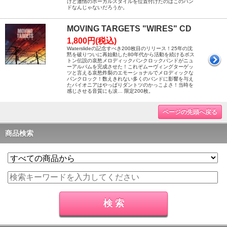
けど激情のボーカルスタイルを位置付けたのはこのバン
ドなんじゃないだろうか。
MOVING TARGETS "WIRES" CD
1,800円(税込)
Waterslideの記念すべき200枚目のリリース！25年の沈
黙を破りついに再始動した80年代から活動を続けるボス
トン伝説の哀愁メロディックパンクロックバンドがニュ
ーアルバムを完成させた！これぞムーヴィングターゲッ
ツと言える哀愁炸裂のエモーショナルでメロディックな
パンクロック！数えきれない多くのバンドに影響を与え
たパイオニアはやっぱりダントツのかっこよさ！当時を
感じさせる音質にも涙… 限定200枚。
ページの先頭へ戻る
商品検索