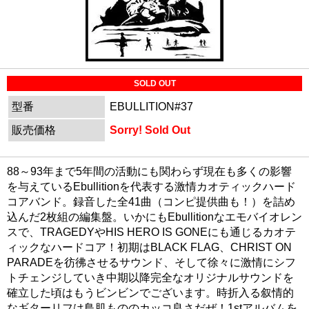
SOLD OUT
型番
EBULLITION#37
販売価格
Sorry! Sold Out
88～93年まで5年間の活動にも関わらず現在も多くの影響
を与えているEbullitionを代表する激情カオティックハード
コアバンド。録音した全41曲（コンピ提供曲も！）を詰め
込んだ2枚組の編集盤。いかにもEbullitionなエモバイオレン
スで、TRAGEDYやHIS HERO IS GONEにも通じるカオテ
ィックなハードコア！初期はBLACK FLAG、CHRIST ON
PARADEを彷彿させるサウンド、そして徐々に激情にシフ
トチェンジしていき中期以降完全なオリジナルサウンドを
確立した頃はもうビンビンでございます。時折入る叙情的
なギターリフは鳥肌もののカッコ良さだぜ！1stアルバムを