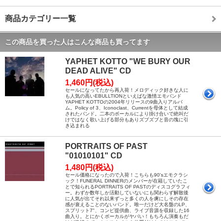
商品カテゴリー一覧
この商品を買った人はこんな商品も買ってます
YAPHET KOTTO "WE BURY OUR
DEAD ALIVE" CD
1,460円(税込)
セールになってたから再入荷！メロディック好きな人に
も人気の高いEBULLTIONといえばな激情エモバンド
YAPHET KOTTOの2004年リリースの9曲入りアルバ
ム。Policy of 3、Iconoclast、Currentを母体として結成
されたバンド。二本のボーカルにより掛け合いで絶叫だ
けではなく歌い上げる部分もありズブズブと音の塊に引
き込まれる
PORTRAITS OF PAST
"01010101" CD
1,480円(税込)
セール価格になったので入荷！こちらも90'sエモクラシ
ック！FUNERAL DINNERのメンバーが在籍していたこ
とで知られるPORTRAITS OF PASTのディスコグラフィ
ー。わずか数年しか活動していないにも関わらず解散後
に人気が出てそれ以来ずっと多くの人を虜にしその存在
感が衰えることのないバンド。唯一だけど大名盤のLP、
スプリット7"、コンピ提供曲、ライブ音源を収録した16
曲入り。とにかくボーカルがヤバい！もちろん演奏もだ