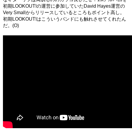
初期LOOKOUT!の運営に参加していたDavid Hayes運営の
Very Smallからリリースしているところもポイント高し。
初期LOOKOUT!はこういうバンドにも触れさせてくれたん
だ。(O)