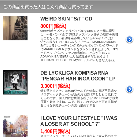
この商品を買った人はこんな商品も買ってます
WEIRD SKIN "S/T" CD
800円(税込)
00年代ポップパンクリバイバルをERGS!と一緒に牽引
し、やるバンド全てでUSポップパンク好きの期待を裏切
ることなく良い音源を産み出しているAceが！7"とは一
切かぶりなしのアルバムもリリース。MARKED MENの
JeffによるレコーディングでAceなポップパンクワールド
にMARKED MENサウンドをブレンドされたようで、3コ
ードポップパンクファンは当然のことながらTEVE
ADAMYK BAND好きな人も絶対好きだと思うよ！
TEENAGE BUBBLEGUMの3rdアルバム好きな人もね。
DE LYCKLIGA KOMPISARNA
"PENGAR HAR INGA OGON" LP
3,300円(税込)
針を落とすとそこはMartワールドが炸裂の摩訶不思議な
メロディックチューンがあのおとぼけ声とともに流れて
くるのです。個人的には民謡も感じる"Min Robot"が脱力
度高く好きですね。んで、続くこれぞDLKと言える転が
るような疾走チューンの流れ最高すぎる！
I LOVE YOUR LIFESTYLE "I WAS
A LOSER AT SCHOOL" 7"
1,408円(税込)
メロディック、エモリバイバル好きな人に大人気のスウ