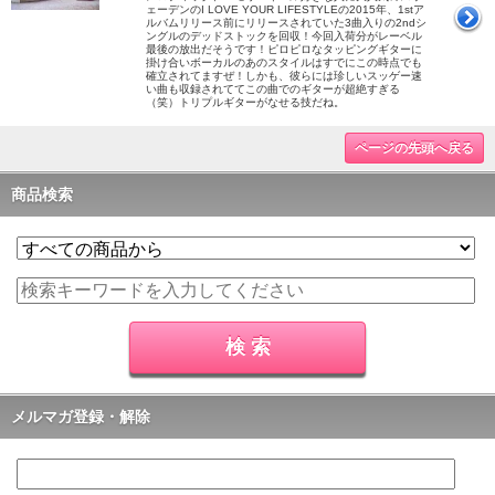
ェーデンのI LOVE YOUR LIFESTYLEの2015年、1stア
ルバムリリース前にリリースされていた3曲入りの2ndシ
ングルのデッドストックを回収！今回入荷分がレーベル
最後の放出だそうです！ピロピロなタッピングギターに
掛け合いボーカルのあのスタイルはすでにこの時点でも
確立されてますぜ！しかも、彼らには珍しいスッゲー速
い曲も収録されててこの曲でのギターが超絶すぎる
（笑）トリプルギターがなせる技だね。
ページの先頭へ戻る
商品検索
メルマガ登録・解除