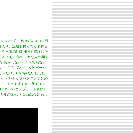
ック･ハードコアのディスコグラ
曲入り。流通も良くなく表舞台
や日本のURCHINを収録した
こ日本でも一部のコアな人の間で
てもらわなかったら知らなか
な。このバンド、女性ベーシ
いだったり、GANみたいだった
ロディック/ポップパンクファンの
になってしまってますが（笑）でも
U CAN EATとスプリットも出し
GlennとGinaは今結婚し