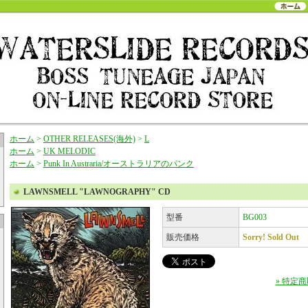
ホーム
>
OTHER RELEASES(海外)
>
L
ホーム
>
UK MELODIC
ホーム
>
Punk In Austraria/オーストラリアのパンク
LAWNSMELL "LAWNOGRAPHY" CD
型番
BG003
販売価格
Sorry! Sold Out
» 特定