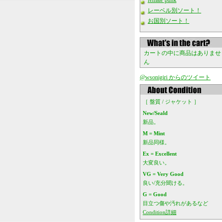
female punk
レーベル別ソート！
お国別ソート！
カートの中に商品はありませ
ん
@wsonigiri からのツイート
［ 盤質 / ジャケット ］
New/Seald
新品。
M = Mint
新品同様。
Ex = Excellent
大変良い。
VG = Very Good
良い/充分聞ける。
G = Good
目立つ傷や汚れがあるなど
Condition詳細