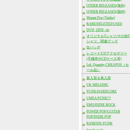
OTHER RELEASES(海外)
OTHER RELEASES(国内)
Mutant Pop (Timbo)
RARE/DELETED/USED
DVD, ZINE, etc
オリジナルTシャツ/その他T
シャツ、関連グッズ
缶バッヂ
レコード/CDアクセサリー
(不織布やCDケース等)
Ltd. Quantity CHEAPOS（セ
ール品）
新入荷＆再入荷
UK MELODIC
PUNK/HARDCORE
UMEA PUNK!!!
EMO/INDIE ROCK
POWER POP/GUITAR
POP/INDIE POP
RAMONE PUNK