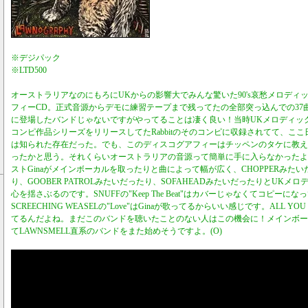
※デジパック
※LTD500
オーストラリアなのにもろにUKからの影響大でみんな驚いた90's哀愁メロディ
フィーCD。正式音源からデモに練習テープまで残ってたの全部突っ込んでの37
に登場したバンドじゃないですがやってることは凄く良い！当時UKメロディック
コンピ作品シリーズをリリースしてたRabbitのそのコンピに収録されてて、こ
は知られた存在だった。でも、このディスコグアフィーはチッペンのタケに教え
ったかと思う。それくらいオーストラリアの音源って簡単に手に入らなかったよ
ストGinaがメインボーカルを取ったりと曲によって幅が広く、CHOPPERみた
り、GOOBER PATROLみたいだったり、SOFAHEADみたいだったりとUKメ
心を揺さぶるのです。SNUFFの"Keep The Beat"はカバーじゃなくてコピー
SCREECHING WEASELの"Love"はGinaが歌ってるからいい感じです。ALL YO
てるんだよね。まだこのバンドを聴いたことのない人はこの機会に！メインボーカルの
てLAWNSMELL直系のバンドをまた始めそうですよ。(O)