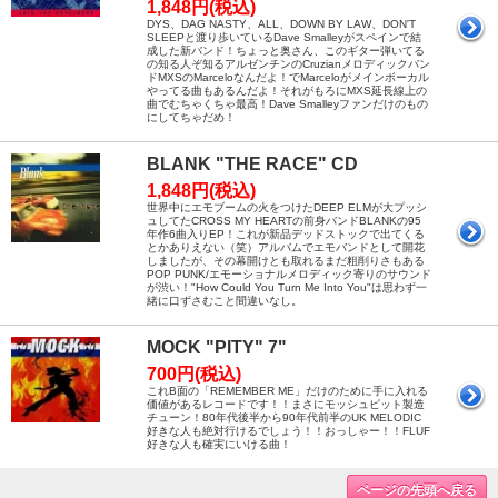
1,848円(税込)
DYS、DAG NASTY、ALL、DOWN BY LAW、DON'T
SLEEPと渡り歩いているDave Smalleyがスペインで結
成した新バンド！ちょっと奥さん、このギター弾いてる
の知る人ぞ知るアルゼンチンのCruzianメロディックバン
ドMXSのMarceloなんだよ！でMarceloがメインボーカル
やってる曲もあるんだよ！それがもろにMXS延長線上の
曲でむちゃくちゃ最高！Dave Smalleyファンだけのもの
にしてちゃだめ！
BLANK "THE RACE" CD
1,848円(税込)
世界中にエモブームの火をつけたDEEP ELMが大プッシ
ュしてたCROSS MY HEARTの前身バンドBLANKの95
年作6曲入りEP！これが新品デッドストックで出てくる
とかありえない（笑）アルバムでエモバンドとして開花
しましたが、その幕開けとも取れるまだ粗削りさもある
POP PUNK/エモーショナルメロディック寄りのサウンド
が渋い！"How Could You Turn Me Into You"は思わず一
緒に口ずさむこと間違いなし。
MOCK "PITY" 7"
700円(税込)
これB面の「REMEMBER ME」だけのために手に入れる
価値があるレコードです！！まさにモッシュピット製造
チューン！80年代後半から90年代前半のUK MELODIC
好きな人も絶対行けるでしょう！！おっしゃー！！FLUF
好きな人も確実にいける曲！
ページの先頭へ戻る