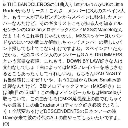
& THE BANDOLEROSの11曲入り1stアルバムがUKのLittle
Rocketからリリース！これさ、メンバーに3人のスペイン人
と、もう一人がアルゼンチンからスペインに移住したメン
バーなんだけど、そのギタリストこそが知る人ぞ知るアル
ゼンチンのCruzianメロディックバンドMXSのMarceloなん
だよ！もうこれ事件じゃないかよ。MXSスッゲー良いバン
ドなのにいつの間にか解散しちゃってメンバーの新しいバ
ンド探しても出てこないわけですよね。スペインにいたん
だから。他のスペイン人のメンバーもG.A.S. DRUMMERS
という完璧な布陣。これもう、DOWN BY LAW好きな人は
文句なしでしょ！曲によってはMXSフレイバーを感じさせ
るとこもあったりしてうれしいね。もちろんDAG NASTY
も当然感じますぜ！いや、もう1曲目からDave Smalley節
炸裂なんだけど、B級メロディックファン（MXS好き）に
は8曲目の"Sick"！この曲はメインボーカルもはMarceloが
取っていて、この曲がもろにMXS延長線上の曲でむちゃく
ちゃ最高！この曲Cruzianメロディック好き必聴でよろし
く！全話変わるけどDESCENDENTSの日本ツアーの時
Daveが来て彼の時代のALLの曲やってもらいたいですよ。
(O)