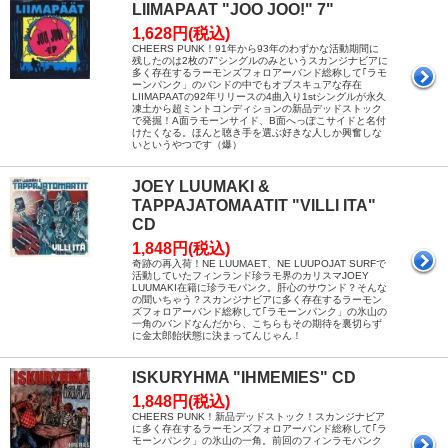
LIIMAPAAT "JOO JOO!" 7"
1,628円(税込)
CHEERS PUNK！91年から93年のわずかな活動期間に
残したのは2枚の7"シングルのみというスカンジナビアに
多く存在するラーモンズフォロアーバンド総称して｢ラモ
ーンパンク」のバンドの中でもオブスキュアな存在
LIIMAPAATの92年リリースの4曲入り1stシングルが永久
凍土から超ミントコンディションの新品デッドストック
で発掘！A面ラモーンサイド、B面へっぽこサイドと名付
けたくなる。ほんと聴き手を選ぶ好きな人しか興奮しな
いというやつです（爆）
JOEY LUUMAKI &
TAPPAJATOMAATIT "VILLI ITA"
CD
1,848円(税込)
奇跡の再入荷！NE LUUMAET、NE LUUPOJAT SURFで
活動していたフィンランド珍ラモ界のカリスマJOEY
LUUMAKI在籍に珍ラモパンク。肝心のサウンド？そんな
の聞いちゃう？スカンジナビアに多く存在するラーモン
ズフォロアーバンド総称して｢ラモーンパンク」の氷山の
一角のバンドなんだから、こちらもその期待を裏切らず
に金太郎飴状態に決まってんじゃん！
ISKURYHMA "IHMEMIES" CD
1,848円(税込)
CHEERS PUNK！新品デッドストック！スカンジナビア
に多く存在するラーモンズフォロアーバンド総称して｢ラ
モーンパンク」の氷山の一角。前回のフィンラモパンク