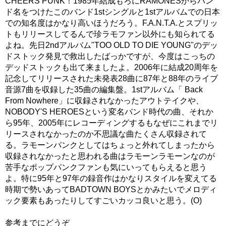
CHEERS PUNK！1985年結成もろにRAMONESからバン
ド名をつけたこのバンド1stシングルと1stアルバムでの日本
での知名度はかなり高いほうだろう。F.A.N.T.A.とスプリッ
トもリリースしてるんで珍ラモファン以外にも知られてる
よね。先日2ndアルバム"TOO OLD TO DIE YOUNG"のデッ
ドストック発見で救出したばっかですが、今度はこっちの
デッドストックも出て来ましたよ。2006年に結成20周年を
記念してリリースされた未発表28曲に87年と88年のライブ
音源7曲を収録した35曲の編集盤。1stアルバム「 Back
From Nowhere」に収録されなかったアウトテイクや、
NOBODY'S HEROESという変名バンド時代の曲、それか
ら95年、2005年にレコーディングするもなぜにこれまでリ
リースされなかったのか不思議な曲たくさん収録されて
る。ラモーンパンクとしてはちょっと外れてしまったから
収録されなかったと思われる曲はラモーンラモーンなのが
苦手なポップパンクファンも気にいってもらえると思う
よ。特に95年と97年の録音作はかなりスタイルを変えてる
時期で勢いあってBADTOWN BOYSとかみたいでメロディ
ック要素もあったりしてすごいカッコ良いと思う。(O)
参考までにどうぞ