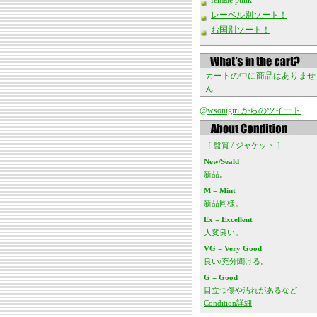
female punk
レーベル別ソート！
お国別ソート！
カートの中に商品はありませ
ん
@wsonigiri からのツイート
［ 盤質 / ジャケット ］
New/Seald
新品。
M = Mint
新品同様。
Ex = Excellent
大変良い。
VG = Very Good
良い/充分聞ける。
G = Good
目立つ傷や汚れがあるなど
Condition詳細