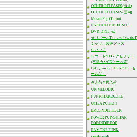
OTHER RELEASES(海外)
OTHER RELEASES(国内)
Mutant Pop (Timbo)
RARE/DELETED/USED
DVD, ZINE, etc
オリジナルTシャツ/その他T
シャツ、関連グッズ
缶バッヂ
レコード/CDアクセサリー
(不織布やCDケース等)
Ltd. Quantity CHEAPOS（セ
ール品）
新入荷＆再入荷
UK MELODIC
PUNK/HARDCORE
UMEA PUNK!!!
EMO/INDIE ROCK
POWER POP/GUITAR
POP/INDIE POP
RAMONE PUNK