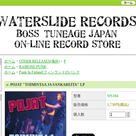
ホーム
>
OTHER RELEASES(海外)
>
P
ホーム
>
RAMONE PUNK
ホーム
>
Punk In Finland/フィンランドのパンク
POJAT "TOIMINTAA JA SANKAREITA" LP
型番
WS104
販売価格
1,738円(税込)
購入数