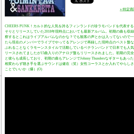
» 特定
CHEERS PUNK！カルト的な人気を誇るフィンランドの珍ラモバンドを代表する1バ
そりとリリースしていた2018年現時点においても最新アルバム。初期の曲も収
察するとこれはライブアルバムなのかな？でも観客の声とかは入ってないので一
たら現在のメンバーでライブでやってるアレンジで再録した現時点のベスト盤なやつでし
ぶれることなくラモーンスタイルで活動しているベテランバンドで日本でも人気
リースされてましたが15曲入りのアナログ盤もリリースされました。初期の完
と彼らも成長しており、初期の曲もアレンジでJohnny Thundersなギターも
相変わらず聴き手を選ぶサウンドは健在（笑）女性コーラスとか入れてやらしさ
ことでいいか（爆）(O)