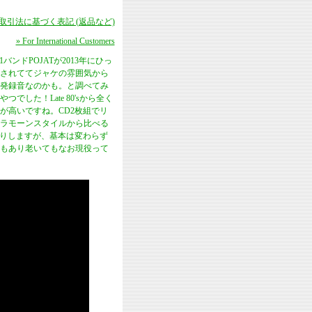
商取引法に基づく表記 (返品など)
» For International Customers
ンドPOJATが2013年にひっ
録されててジャケの雰囲気から
発録音なのかも。と調べてみ
た！Late 80'sから全く
が高いですね。CD2枚組でリ
全ラモーンスタイルから比べる
あったりしますが、基本は変わらず
もあり老いてもなお現役って