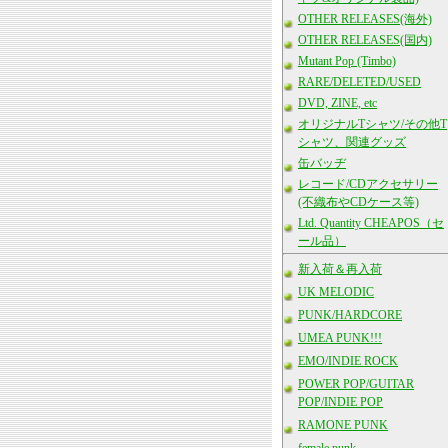
OTHER RELEASES(海外)
OTHER RELEASES(国内)
Mutant Pop (Timbo)
RARE/DELETED/USED
DVD, ZINE, etc
オリジナルTシャツ/その他T
シャツ、関連グッズ
缶バッヂ
レコード/CDアクセサリー
(不織布やCDケース等)
Ltd. Quantity CHEAPOS（セ
ール品）
新入荷＆再入荷
UK MELODIC
PUNK/HARDCORE
UMEA PUNK!!!
EMO/INDIE ROCK
POWER POP/GUITAR
POP/INDIE POP
RAMONE PUNK