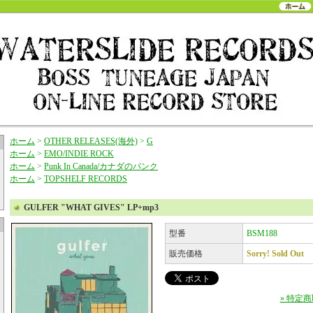
ホーム
>
OTHER RELEASES(海外)
>
G
ホーム
>
EMO/INDIE ROCK
ホーム
>
Punk In Canada/カナダのパンク
ホーム
>
TOPSHELF RECORDS
GULFER "WHAT GIVES" LP+mp3
型番
BSM188
販売価格
Sorry! Sold Out
» 特定