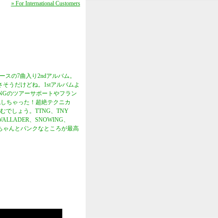
» For International Customers
ースの7曲入り2ndアルバム。
そうだけどね。1stアルバムよ
TNGのツアーサポートやフラン
現しちゃった！超絶テクニカ
でしょう。TTNG、TNY
ALLADER、SNOWING、
てちゃんとパンクなところが最高