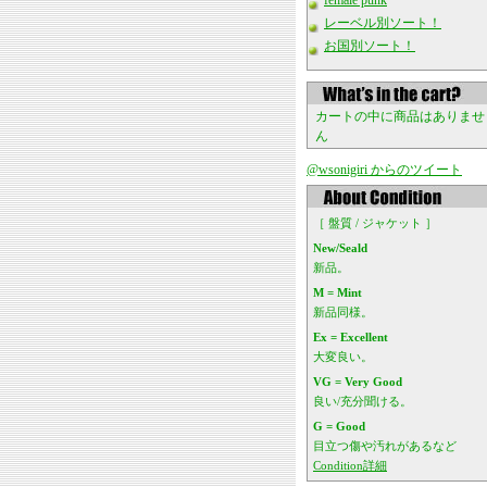
female punk
レーベル別ソート！
お国別ソート！
カートの中に商品はありませ
ん
@wsonigiri からのツイート
［ 盤質 / ジャケット ］
New/Seald
新品。
M = Mint
新品同様。
Ex = Excellent
大変良い。
VG = Very Good
良い/充分聞ける。
G = Good
目立つ傷や汚れがあるなど
Condition詳細