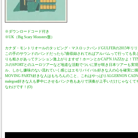
※ダウンロードコード付き
※UK（Big Scary Monsters盤）
カナダ・モントリオールのタッピング・マスロックバンドGULFERの2015年リリ
この手のサウンドのバンドだったら7曲収録されてればアルバムって行っても良さ
りも粗さがあってテンション激上がりますぜ！ホーンとかCAP'N JAZZかよ！T
スのSPORTとのユーロツアーなど地道な活動でついに芽が咲き日本ツアーも実
ル、しかし嫌味のない流れていく感じはエモリバイバル好きな人の心を確実に掴む
MOVING PARTS好きな人はもちろんのこと、これはやっぱりALGERNON CADW
malegoat好きな人も夢中にさせるパンク色もありで演奏が上手いだけじゃなく
なわけです！(O)