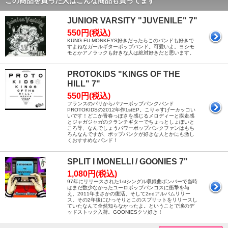
この商品を買った人はこんな商品も買ってます
JUNIOR VARSITY "JUVENILE" 7"
550円(税込)
KUNG FU MONKEYS好きだったらこのバンドも好きで
すよねなガールギターポップバンド。可愛いよ。ヨシモ
モとかアノラックも好きな人は絶対好きだと思います。
PROTOKIDS "KINGS OF THE
HILL" 7"
550円(税込)
フランスのパリからパワーポップパンクバンド
PROTOKIDSの2012年作1stEP。こりゃすげーカッコい
いです！どこか青春っぽさを感じるメロディーと疾走感
とジャガジャガのクランチギターでちょっとしょぼいと
ころ等、なんでしょうパワーポップパンクファンはもち
ろんなんですが、ポップパンクが好きな人とかにも激し
くおすすめなバンド！
SPLIT I MONELLI / GOONIES 7"
1,080円(税込)
97年にリリースされた1stシングル収録曲ボンバーで当時
はまだ数少なかったユーロポップパンコスに衝撃を与
え、2011年まさかの復活、そして2ndアルバムリリー
ス。その2年後にひっそりとこのスプリットをリリースし
ていたなんて全然知らなかったよ。ということで涙のデ
ッドストック入荷。GOONIESクソ好き！