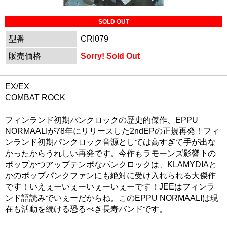
SOLD OUT
型番
CRI079
販売価格
Sorry! Sold Out
EX/EX
COMBAT ROCK
フィンランド初期パンクロックの歴史的傑作、EPPU
NORMAALIが78年にリリースした2ndEPの正規再発！フィ
ンランド初期パンクロック音源としては高すぎて手が出な
かったからうれしい再発です。今作もラモーンズ影響下の
ポップかつアップテンポなパンクロックは、KLAMYDIAと
かのポップパンクファンにも絶対に受け入れられる大傑作
です！いえぇーいぇーいぇーいぇーです！JEEはフィンラ
ンド語読みでいぇーだからね。このEPPU NORMAALIは現
在も活動を続ける恐るべき長寿バンドです。