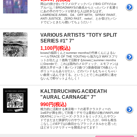
岡山の掛け合いラフメロディックバンドBIG CITYの1st
アルバム！BROADWAYSの曲名からとったバンド名通り
にあの手のサウンドが好きな人は好きなはず。
LAWRENCE ARMS、D4、OFF WITH、SPRAY PAINT、
ANTI JUSTICE、ZERO FAST、neko!、とか挙げたバン
ドでピンときたら聴いてちょうだい！
VARIOUS ARTISTS "TOTY SPLIT
SERIES #1" 7"
1,100円(税込)
bowsの福田くんとsummer monthsの竹林くんによるレ
ーベルTRACE OF THE YOUTHから強力な3 WAYスプリ
ットが出たよ！徳島で活動するbowsにsummer months
にGremlinで、これは国内のメロディック、エモファンは
絶対入手すべき！各バンド2曲づつ新曲収録で6曲という
ボリュームもありがたい。どのバンドもむちゃくちゃい
い曲突っ込んできてる。ということでこれは絶対に逃せ
ないんで即ゲットよろしく！
KALTBRUCHING ACIDEATH
"AURAL CARNAGE" 7"
990円(税込)
精力的に活動する東京唯一？の若手クラスティーの
1stEPが満を持して到着！デモでは最初の2枚のNAPLAM
DEATHにジャパニーズ･クラストをミックスしたサウン
ドでまだまだ挨拶代りのサウンドでしたが、GIGも相当
こなしこのEPでは1曲目からブラックメタルかと思った
ほどオリジナリティーを開花させてます！