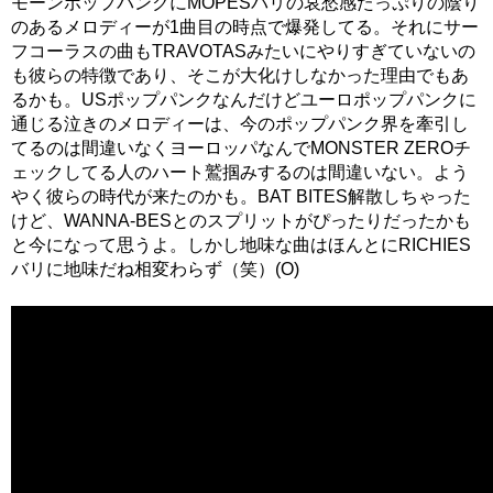
モーンポップパンクにMOPESバリの哀愁感たっぷりの陰り
のあるメロディーが1曲目の時点で爆発してる。それにサー
フコーラスの曲もTRAVOTASみたいにやりすぎていないの
も彼らの特徴であり、そこが大化けしなかった理由でもあ
るかも。USポップパンクなんだけどユーロポップパンクに
通じる泣きのメロディーは、今のポップパンク界を牽引し
てるのは間違いなくヨーロッパなんでMONSTER ZEROチ
ェックしてる人のハート鷲掴みするのは間違いない。よう
やく彼らの時代が来たのかも。BAT BITES解散しちゃった
けど、WANNA-BESとのスプリットがぴったりだったかも
と今になって思うよ。しかし地味な曲はほんとにRICHIES
バリに地味だね相変わらず（笑）(O)