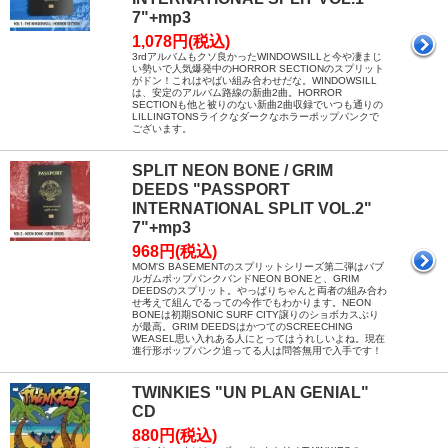
7"+mp3
1,078円(税込)
3rdアルバムもクソ良かったWINDOWSILLと今や凄まじ
い勢いで人気爆発中のHORROR SECTIONのスプリット
がドン！これはやばい組み合わせだな。WINDOWSILL
は、安定のアルバム路線の新曲2曲。HORROR
SECTIONも他と被りのない新曲2曲収録でいつも通りの
LILLINGTONSライクなダークなホラーポップパンクで
ございます。
SPLIT NEON BONE / GRIM
DEEDS "PASSPORT
INTERNATIONAL SPLIT VOL.2"
7"+mp3
968円(税込)
MOM'S BASEMENTのスプリットシリーズ第二弾はバブ
ルガムポップパンクバンドNEON BONEと、GRIM
DEEDSのスプリット。やっぱりちゃんと両者の組み合わ
せ考えて組んでるっての今作でもわかります。NEON
BONEは初期SONIC SURF CITY譲りのショボカスぶり
が最高。GRIM DEEDSはかつてのSCREECHING
WEASEL思い入れある人にとってはうれしいよね。現在
進行形ポップパンク追ってる人は問答無用で入手です！
TWINKIES "UN PLAN GENIAL"
CD
880円(税込)