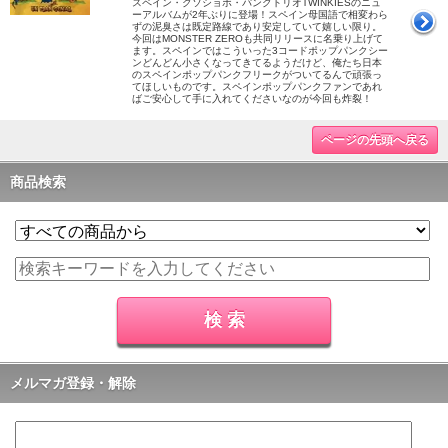
スペイン・クソショボ・パンクトリオTWINKIESのニュ
ーアルバムが2年ぶりに登場！スペイン母国語で相変わら
ずの泥臭さは既定路線であり安定していて嬉しい限り。
今回はMONSTER ZEROも共同リリースに名乗り上げて
ます。スペインではこういった3コードポップパンクシー
ンどんどん小さくなってきてるようだけど、俺たち日本
のスペインポップパンクフリークがついてるんで頑張っ
てほしいものです。スペインポップパンクファンであれ
ばご安心して手に入れてくださいなのが今回も炸裂！
ページの先頭へ戻る
商品検索
メルマガ登録・解除