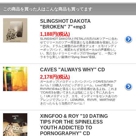
この商品を買った人はこんな商品も買ってます
SLINGSHOT DAKOTA
"BROKEN" 7"+mp3
1,188円(税込)
SLINGSHOT DAKOTAとPETALの5月のUKツアーに合わ
せてリリースのツアー用音源となる新曲2曲を収録したシ
ングル。ドラムと鍵盤のみの男女デュオ・エモ/インディ
ーポップバンド。相変わらず女性ボーカルの声素晴らし
い。気だるいドリーミーポップの"Grudge"と、一気にキ
ラキラな美しい旋律の"Dying Stars"収録。
CAVES "ALWAYS WHY" CD
2,178円(税込)
ガールポップ/メロディックパンクバンドCAVESの4thア
ルバム！13曲入りのビッグボリューム。Louの歌声は
RVIVRのErikaと張るくらいの存在感があるよね。これま
でCAVESを聴いてきた人は悩むことなく手に入れるべ
し！UKメロディック、エモ、インディーをセンスありの
アレンジでブレンド。LEMURIA、RVIVR、MARTHA好
きだったらもう当然のアルバム！
XINGFOO & ROY "10 DATING
TIPS FOR THE SPINELESS
YOUTH ADDICTED TO
PORNOGRAPHY" CD