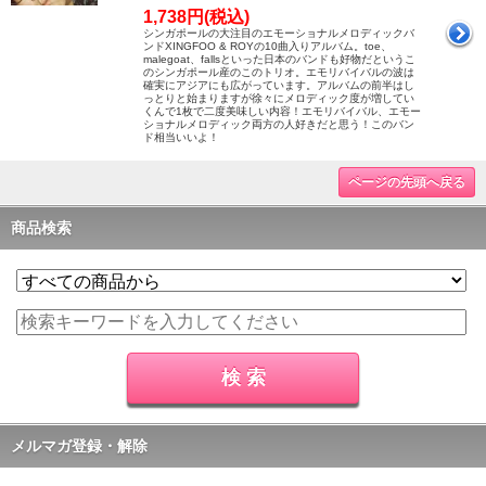
1,738円(税込)
シンガポールの大注目のエモーショナルメロディックバ
ンドXINGFOO & ROYの10曲入りアルバム。toe、
malegoat、fallsといった日本のバンドも好物だというこ
のシンガポール産のこのトリオ。エモリバイバルの波は
確実にアジアにも広がっています。アルバムの前半はし
っとりと始まりますが徐々にメロディック度が増してい
くんで1枚で二度美味しい内容！エモリバイバル、エモー
ショナルメロディック両方の人好きだと思う！このバン
ド相当いいよ！
ページの先頭へ戻る
商品検索
メルマガ登録・解除