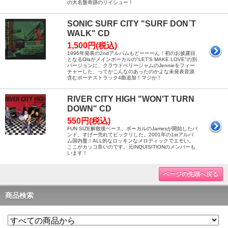
の大名盤奇跡のリイシュー！
SONIC SURF CITY "SURF DON´T
WALK" CD
1,500円(税込)
1996年発表の2ndアルバムもどーーーん！初のお披露目
となるOlaがメインボーカルの"LET'S MAKE LOVE"の別
バージョンに、クラウドベリージャムのJennieをフィー
チャーした、ってかこんなのあったのかよな未発表音源
含むボーナストラック4曲追加！マジか！
RIVER CITY HIGH "WON'T TURN
DOWN" CD
550円(税込)
FUN SIZE解散後ベース、ボーカルのJamesが開始したバ
ンド。すげー売れてビックリした。2001年の1stアルバ
ム国内盤！ALL的なロッキンなメロディックでエモい。
ここがカッコ良いのです。元INQUISITIONのメンバーも
います！
ページの先頭へ戻る
商品検索