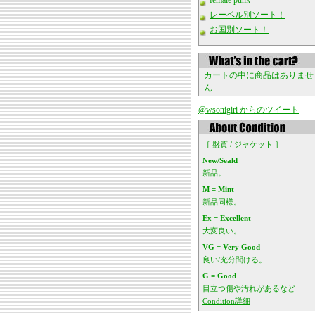
female punk
レーベル別ソート！
お国別ソート！
カートの中に商品はありませ
ん
@wsonigiri からのツイート
［ 盤質 / ジャケット ］
New/Seald
新品。
M = Mint
新品同様。
Ex = Excellent
大変良い。
VG = Very Good
良い/充分聞ける。
G = Good
目立つ傷や汚れがあるなど
Condition詳細