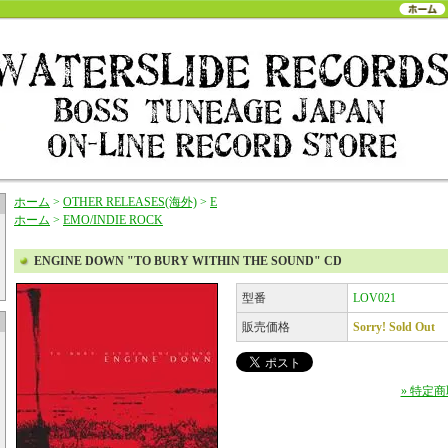
ホーム
>
OTHER RELEASES(海外)
>
E
ホーム
>
EMO/INDIE ROCK
ENGINE DOWN "TO BURY WITHIN THE SOUND" CD
型番
LOV021
販売価格
Sorry! Sold Out
» 特定