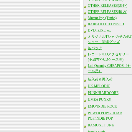
OTHER RELEASES(海外)
OTHER RELEASES(国内)
Mutant Pop (Timbo)
RARE/DELETED/USED
DVD, ZINE, etc
オリジナルTシャツ/その他T
シャツ、関連グッズ
缶バッヂ
レコード/CDアクセサリー
(不織布やCDケース等)
Ltd. Quantity CHEAPOS（セ
ール品）
新入荷＆再入荷
UK MELODIC
PUNK/HARDCORE
UMEA PUNK!!!
EMO/INDIE ROCK
POWER POP/GUITAR
POP/INDIE POP
RAMONE PUNK