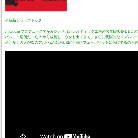
※新品デッドストック
J. Robbinsプロデュースで産み落とされたカオティックエモの名盤ENGINE DOW
バム。一辺倒だった1stから成長し、ウタも出てきて、さらに変則的なリズムワ
品。多くの人が次のアルバム"DEMURE"同様にフェイバリットにあげてるのも納得