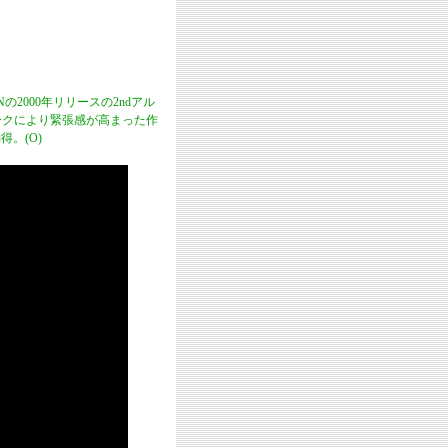
Nの2000年リリースの2ndアル
ークにより緊張感が高まった作
。(O)