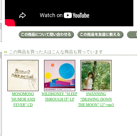
この商品を買った人はこんな商品も買っています
MOSOMOSO
WILDHONEY "SLEEP
SWANNING
"HUMOR AND
THROUGH IT" LP
“DRAWING DOWN
FEVER" CD
THE MOON” 12"+mp3