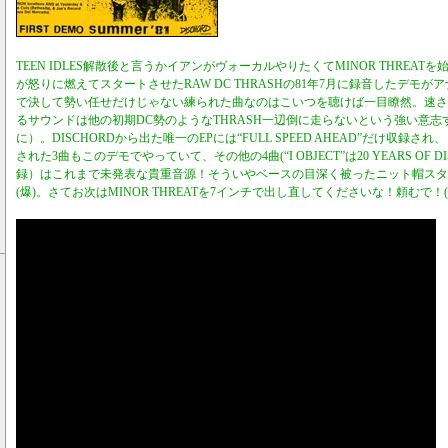
TEEN IDLES解散後と言うかイアンがヴォーカルやりたくてMINOR THREA
が怒りに燃えてスタートさせたRAW DC THRASHの81年7月に録音したデモ
で決して勢い任せだけじゃない練られた曲なのはこいつを聴けば一目瞭然。速さ
るサウンドは他の初期DC勢のようなTHRASH一辺倒に走らないという強い意
に）。DISCHORDから出た唯一のEPには“FULL SPEED AHEAD”だけ収録され、
された3曲もこのデモでやっていて、その他の4曲(“I OBJECT”は20 YEARS OF
録）はこれまで未発表な貴重音源！そういやベースの目深く被ったニット帽スタ
(爆)。さてお次はMINOR THREATを7インチで出し直してくださいな！頼むで！(