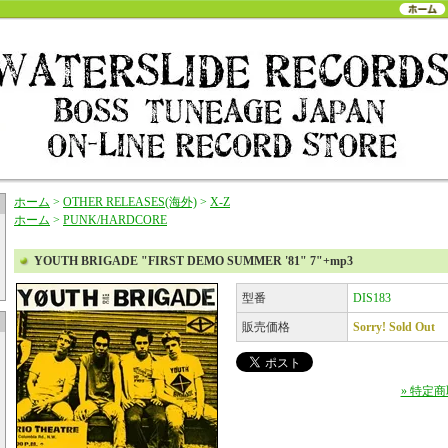
ホーム
>
OTHER RELEASES(海外)
>
X-Z
ホーム
>
PUNK/HARDCORE
YOUTH BRIGADE "FIRST DEMO SUMMER '81" 7"+mp3
型番
DIS183
販売価格
Sorry! Sold Out
» 特定