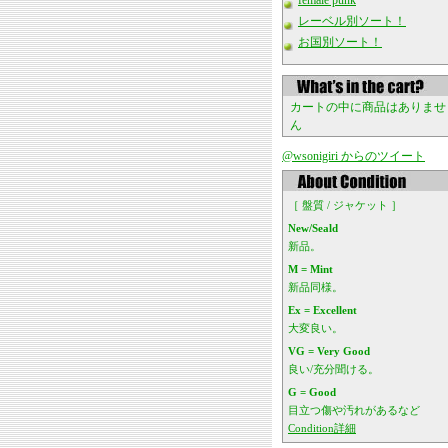
female punk
レーベル別ソート！
お国別ソート！
カートの中に商品はありませ
ん
@wsonigiri からのツイート
［ 盤質 / ジャケット ］
New/Seald
新品。
M = Mint
新品同様。
Ex = Excellent
大変良い。
VG = Very Good
良い/充分聞ける。
G = Good
目立つ傷や汚れがあるなど
Condition詳細