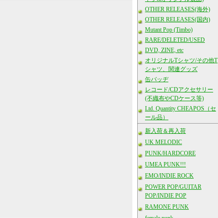
OTHER RELEASES(海外)
OTHER RELEASES(国内)
Mutant Pop (Timbo)
RARE/DELETED/USED
DVD, ZINE, etc
オリジナルTシャツ/その他T
シャツ、関連グッズ
缶バッヂ
レコード/CDアクセサリー
(不織布やCDケース等)
Ltd. Quantity CHEAPOS（セ
ール品）
新入荷＆再入荷
UK MELODIC
PUNK/HARDCORE
UMEA PUNK!!!
EMO/INDIE ROCK
POWER POP/GUITAR
POP/INDIE POP
RAMONE PUNK