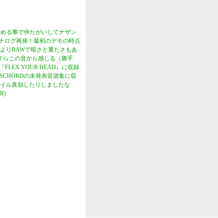
Tを始める事で仲たがいしてナザン
がアナログ再発！最初のデモの時点
よりRAWで暗さと重たさもあ
志すらこの音から感じる（勝手
『FLEX YOUR HEAD』に収録
 DISCHORDの未発表音源集に収
イル真似したりしましたな
R)