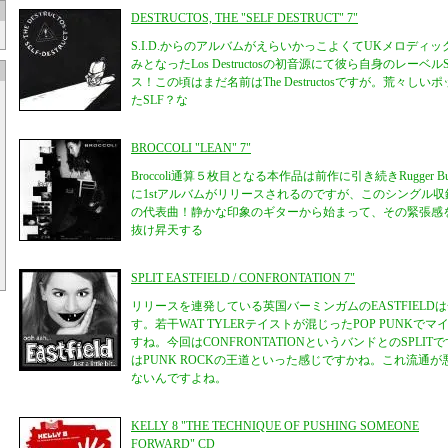
DESTRUCTOS, THE "SELF DESTRUCT" 7"
S.I.D.からのアルバムがえらいかっこよくてUKメロディ
みとなったLos Destructosの初音源にて彼ら自身のレーベルSel
ス！この頃はまだ名前はThe Destructosですが。荒々
たSLF？な
BROCCOLI "LEAN" 7"
Broccoli通算５枚目となる本作品は前作に引き続きRugger 
に1stアルバムがリリースされるのですが、このシングル収録
の代表曲！静かな印象のギターから始まって、その緊張感
抜け昇天する
SPLIT EASTFIELD / CONFRONTATION 7"
リリースを連発している英国バーミンガムのEASTFIEL
す。若干WAT TYLERテイストが混じったPOP PUNK
すね。今回はCONFRONTATIONというバンドとのSPLITです
はPUNK ROCKの王道といった感じですかね。これ流通
ないんですよね。
KELLY 8 "THE TECHNIQUE OF PUSHING SOMEONE
FORWARD" CD