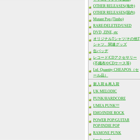
OTHER RELEASES(海外)
OTHER RELEASES(国内)
Mutant Pop (Timbo)
RARE/DELETED/USED
DVD, ZINE, etc
オリジナルTシャツ/その他T
シャツ、関連グッズ
缶バッヂ
レコード/CDアクセサリー
(不織布やCDケース等)
Ltd. Quantity CHEAPOS（セ
ール品）
新入荷＆再入荷
UK MELODIC
PUNK/HARDCORE
UMEA PUNK!!!
EMO/INDIE ROCK
POWER POP/GUITAR
POP/INDIE POP
RAMONE PUNK