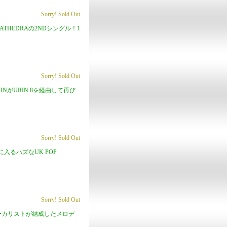
Sorry! Sold Out
HEDRAの2NDシングル！1
Sorry! Sold Out
NがURIN 8を経由して再び
Sorry! Sold Out
気に入るハズなUK POP
Sorry! Sold Out
のボーカリストが結成したメロデ