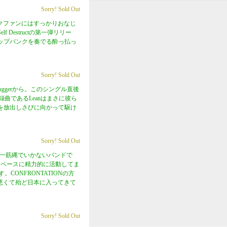
Sorry! Sold Out
ックファンにはすっかりおなじ
f Destructの第一弾リリー
しいポップパンクを奏でる酔っ払っ
Sorry! Sold Out
Buggerから。このシングル直後
曲であるLeanはまさに彼ら
を放出しさびに向かって駆け
Sorry! Sold Out
Dは一筋縄でいかないバンドで
でマイペースに精力的に活動してま
。CONFRONTATIONの方
が悪くて殆ど日本に入ってきて
Sorry! Sold Out