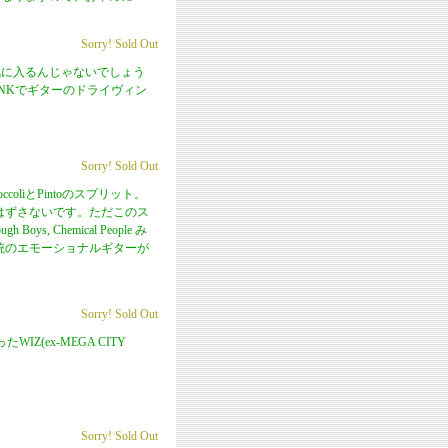
Sorry! Sold Out
ンは絶対気に入るんじゃないでしょう
UNKでギターのドライヴィン
Sorry! Sold Out
roccoliとPintoのスプリット。
いてもはずさないです。ただこのス
oys, Chemical People み
伝統のエモーショナルギターが
Sorry! Sold Out
(ex-MEGA CITY
Sorry! Sold Out