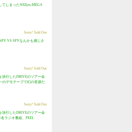
まったWIZ(ex-MEGA
。
Sorry! Sold Out
PY VS SPYなんかも感じさ
Sorry! Sold Out
アーを決行したDRIVEのツアー会
一のデモテープで幻の音源だ
Sorry! Sold Out
アーを決行したDRIVEのツアー会
有名ラジオ番組、PEEL