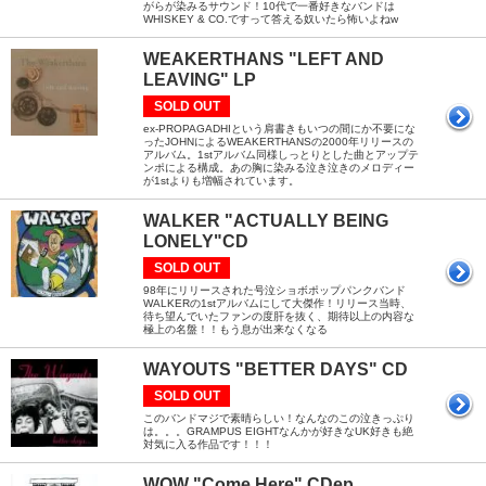
がらが染みるサウンド！10代で一番好きなバンドは
WHISKEY & CO.ですって答える奴いたら怖いよねw
WEAKERTHANS "LEFT AND
LEAVING" LP
SOLD OUT
ex-PROPAGADHIという肩書きもいつの間にか不要にな
ったJOHNによるWEAKERTHANSの2000年リリースの
アルバム。1stアルバム同様しっとりとした曲とアップテ
ンポによる構成。あの胸に染みる泣き泣きのメロディー
が1stよりも増幅されています。
WALKER "ACTUALLY BEING
LONELY"CD
SOLD OUT
98年にリリースされた号泣ショボポップパンクバンド
WALKERの1stアルバムにして大傑作！リリース当時、
待ち望んでいたファンの度肝を抜く、期待以上の内容な
極上の名盤！！もう息が出来なくなる
WAYOUTS "BETTER DAYS" CD
SOLD OUT
このバンドマジで素晴らしい！なんなのこの泣きっぷり
は。。。GRAMPUS EIGHTなんかが好きなUK好きも絶
対気に入る作品です！！！
WOW "Come Here" CDep