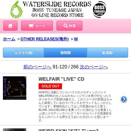
カート
検索
ホーム
＞
OTHER RELEASES(海外)
＞
W
おすすめ順
価格順
新着順
前のページへ
91-120 / 266
次のページへ
WELFAIR "LIVE" CD
SOLD OUT
00年代に活動していたハワイのメロディックバンド
WELFAREのホノルルのカレッジラジオ局で行なったス
タジオライブ音源14曲入り。このシリーズの音質はちゃ
んと録音しているのでバランスもサウンドもしっかりし
ています。単独作品としてはこの音源のみだと思う。
BLINK 182がBLINKと名乗っていた頃のような青臭くし
ょぼいメロディックパンク！ローカルバンドの音源好き
ならこのバンドも押さえておいた方がいいと思いまー
す。