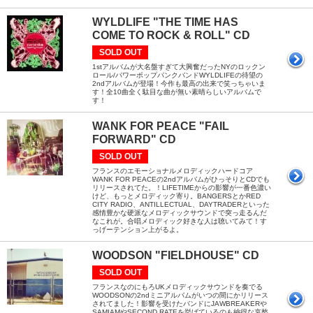
WYLDLIFE "THE TIME HAS
COME TO ROCK & ROLL" CD
SOLD OUT
1stアルバムが大名盤すぎて大興奮だったNYのロックン
ロール/パワーポップパンクバンドWYLDLIFEの待望の
2ndアルバムが登場！今作も最高の出来で笑っちゃいま
す！全10曲全く駄目な曲が無い素晴らしいアルバムで
す！
WANK FOR PEACE "FAIL
FORWARD" CD
SOLD OUT
フランスのエモーショナルメロディックハードコア
WANK FOR PEACEの2ndアルバムがひっそりとCDでも
リリースされてた。！LIFETIMEからの影響が一番色濃い
けど、もっとメロディック寄り。BANGERSとかRED
CITY RADIO、ANTILLECTUAL、DAYTRADERといった
感情豊かな硬派なメロディックサウンドで突っ走るんだ
なこれが。合唱メロディック好きな人は聴いてみて！す
っげーテンション上がるよ。
WOODSON "FIELDHOUSE" CD
SOLD OUT
フランスなのにもろUKメロディックサウンドを奏でる
WOODSONの2ndミニアルバムがいつの間にかリリース
されてました！影響を受けたバンドにJAWBREAKERや
SAMIAMやSECOND RATEを挙げているのも納得な哀愁