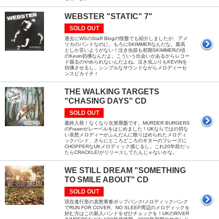
WEBSTER "STATIC" 7"
SOLD OUT
過去にWSのStaff Blogの怪盤でも紹介しましたが、アメ
リカのバンドなのに、もろにSKIMMERなんだな。最高
としか言いようがない！泣き虫節も初期SKIMMERの頃
のKevin彷彿なんだよ。こういう出会いがあるからレコー
ド掘るのやめられないんだよね。泣き虫ぶりもKEVINを
彷彿させるし、シンプルなサウンドながらメロディーセ
ンスピカイチ！
THE WALKING TARGETS
"CHASING DAYS" CD
SOLD OUT
最終入荷！なくなり次第廃盤です。MURDER BURGERS
のFraserがレーベルをはじめました！UKならではの切な
い哀愁メロディーがふんだんに散りばめられたメロディ
ックバンド、さらにところどころのギターのフレーズに
CHOPPERなUKメロディック感じるし。これ20年前だっ
たらCRACKLE!がリリースしてたんじゃないかな。
WE STILL DREAM "SOMETHING
TO SMILE ABOUT" CD
SOLD OUT
現在進行形の哀愁青春ポップパンク/メロディックパンク
でRUN FOR COVER、NO SLEEP周辺のメロディックを
好む方はこの新人バンドをぜひチェックを！UKのRIVER