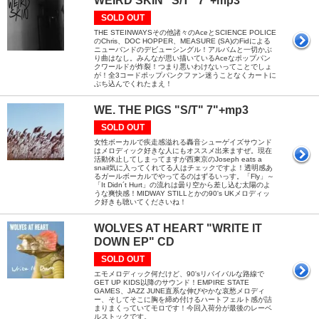
WEIRD SKIN "S/T" 7"+mp3
SOLD OUT
THE STEINWAYSその他諸々のAceとSCIENCE POLICE
のChris、DOC HOPPER、MEASURE (SA)のFidによる
ニューバンドのデビューシングル！アルバムと一切かぶ
り曲はなし。みんなが思い描いているAceなポップパン
クワールドが炸裂！つまり悪いわけないってことでしょ
が！全3コードポップパンクファン迷うことなくカートに
ぶち込んでくれたまえ！
WE. THE PIGS "S/T" 7"+mp3
SOLD OUT
女性ボーカルで疾走感溢れる轟音シューゲイズサウンド
はメロディック好きな人にもオススメ出来ますぜ。現在
活動休止してしまってますが西東京のJoseph eats a
snail気に入ってくれてる人はチェックですよ！透明感あ
るガールボーカルでやってるのはずるいっす。「Fly」～
「It Didn´t Hurt」の流れは曇り空から差し込む太陽のよ
うな爽快感！MIDWAY STILLとかの90's UKメロディッ
ク好きも聴いてくださいね！
WOLVES AT HEART "WRITE IT
DOWN EP" CD
SOLD OUT
エモメロディック何だけど、90'sリバイバルな路線で
GET UP KIDS以降のサウンド！EMPIRE STATE
GAMES、JAZZ JUNE直系な伸びやかな哀愁メロディ
ー、そしてそこに胸を締め付けるハートフェルト感が詰
まりまくっていてモロです！今回入荷分が最後のレーベ
ルストックです。