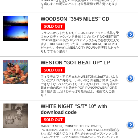
JUMPERSなどなど90年代後期～2000年初期のサウンド
を鳴らすこの周辺のバンドは世界規模で現在勢いありま
す
WOODSON "3545 MILES" CD
SOLD OUT
フランスからまたもやもろにUKメロディックに洗礼を受
けたメロディックバンド発掘！このバンドもCHESTNUT
ROAD同様90年代のUKメロディックからの影響大なんで
すよ。BROCCOLIだったり、CHINA DRUM、BLOCKO
だったり、全体的にMEGA CITY FOURな世界観もあった
りしててもう最高！
WESTON "GOT BEAT UP" LP
SOLD OUT
フィラデルフィアで産まれたWESTONの2ndアルバムも
ついにアナログ再発化！いやいやこの名盤が簡単に入手
できなくなっていたのはもったいないよね。1stを遥かに
超えた曲の広がりを見せたPOP PUNK/POWER POP名
盤！聴き直したけどやっぱり最高だよ。名曲てんこ盛
り！
WHITE NIGHT "S/T" 10" with
download code
SOLD OUT
MARKED MEN、CHINESE TELEPHONES、
POTENTIAL JOHNに、TULSA、SHOTWELLの牧歌的な
ショボさを加え切なさも持ち合わせたポップパンクに仕
上がってます。ってか90年代前半のポップパンクバンド