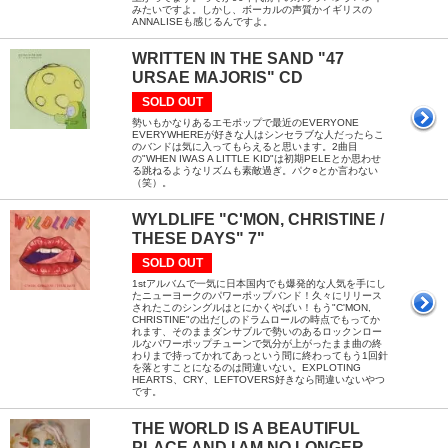
みたいですよ。しかし、ボーカルの声質かイギリスの
ANNALISEも感じるんですよ。
WRITTEN IN THE SAND "47
URSAE MAJORIS" CD
SOLD OUT
勢いもかなりあるエモポップで最近のEVERYONE
EVERYWHEREが好きな人はシンセラブな人だったらこ
のバンドは気に入ってもらえると思います。2曲目
の"WHEN IWAS A LITTLE KID"は初期PELEとか思わせ
る跳ねるようなリズムも素敵過ぎ。パク○とか言わない
（笑）。
WYLDLIFE "C'MON, CHRISTINE /
THESE DAYS" 7"
SOLD OUT
1stアルバムで一気に日本国内でも爆発的な人気を手にし
たニューヨークのパワーポップバンド！久々にリリース
されたこのシングルはとにかくやばい！もう"C'MON,
CHRISTINE"の出だしのドラムロールの時点でもってか
れます、そのままダンサブルで勢いのあるロックンロー
ルなパワーポップチューンで気分が上がったまま曲の終
わりまで持ってかれてあっという間に終わってもう1回針
を落とすことになるのは間違いない。EXPLOTING
HEARTS、CRY、LEFTOVERS好きなら間違いないやつ
です。
THE WORLD IS A BEAUTIFUL
PLACE AND I AM NO LONGER