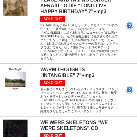
AFRAID TO DIE "LONG LIVE
HAPPY BIRTHDAY" 7"+mp3
SOLD OUT
EPITAPHからアルバムをリリースしエモリバイバル勢の
中でも、一番成功してんじゃないのかな。傑作
「HALMLESS」に続く2曲入りのニューシングルは再び
TOPSHELFから。長尺でも要所要所に飽きさせるなんて
とんでもなくて聴きこませる展開練り込んであるもん
ね。1曲目の流れるようなメロディーの繋ぎはホントライ
ブで聴いてみたいよ。2曲目のイントロのギターは
PINBACKかと思っちゃいました。こちらの曲は最初静か
な感じなんだけど途中爆発するとこあってびっくりさせ
られたわ。
WARM THOUGHTS
"INTANGIBLE" 7"+mp3
SOLD OUT
個人的にハマりまくっているメロディックギター/インデ
ィーロックバンドWARM THOUGHTS待望の新作！相変
わらず素晴らしいメロディーでございますね。
SUPERCHUNKとWEAKERTHANSの中間を行くサウン
ドでメロディック派にもインディーロックな人どちらに
もおすすめできるバンド。現在進行形のエモ好きな人も
絶対好きだと思うんでこのバンドをチェック
WE WERE SKELETONS "WE
WERE SKELETONS" CD
SOLD OUT