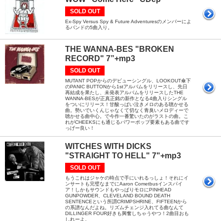
SOLD OUT
Ex-Spy Versus Spy & Future Adventuresのメンバーによ
るバンドの5曲入り。
THE WANNA-BES "BROKEN
RECORD" 7”+mp3
SOLD OUT
MUTANT POPからのデビューシングル、LOOKOUT傘下
のPANIC BUTTONから1stアルバムをリリースし、先日
再結成を果たし、未発表アルバムをリリースしたTHE
WANNA-BESが正真正銘の新作となる4曲入りシングル
をついにリリース！甘酸っぱい泣きメロのある聴かせる
曲。勢いでいくんじゃなくて切なく青臭いメロディーで
聴かせる曲中心。で今作一番驚いたのがラストの曲。こ
れがCHEEKSにも通じるパワーポップ要素もある曲です
っげー良い！
WITCHES WITH DICKS
"STRAIGHT TO HELL" 7"+mp3
SOLD OUT
もうこれはジャケの時点で手にいれるっしょ！それにイ
ンサートも完璧なまでにAaron Cometbusインスパイ
ア！しかもサウンドもやっぱりモロにPINHEAD
GUNPOWDER、CLEVELAND BOUND DEATH
SENTENCEという所謂CRIMPSHRINE、FIFTEENから
の系譜なんだよね。リズムチェンジ入れてる曲なんて
DILLINGER FOUR好きも興奮しちゃうやつ！2曲目おも
しれーよ。