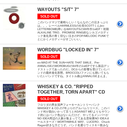
WAYOUTS "S/T" 7"
SOLD OUT
このバンドマジで素晴らしい！なんなのこの泣きっぷり
は。。。レーベルHARMLESSの社長SCOTTくん(ex-
LETTERBOMB)率いるWAYOUTSの99年作1stEP！初期
ALKALINE TRIO、PROMISE RING的なシカゴメロディ
ック進化系の青く切ない泣きのPOP/MELODIC PUNKで
とにかくメロディーがすごいいい。
WORDBUG "LOCKED IN" 7"
SOLD OUT
ex-MAD AT THE SUN+HATE THAT SMILE、Pre-
ANNALISEのWORDBUGの94年の1stEPですら新品デッ
ドストックであったのだ。DCからの影響を受けていたバ
ンドの最終進化形態。BROCCOLIファンにも聴いてもら
いたいバンドですね。タイトル曲はANNALISEまんま。
WHISKEY & CO. "RIPPED
TOGETHER, TORN APART" CD
SOLD OUT
フロリダの男女混声フォーキーカントリーパンク
WHISKEY & CO.の7年ぶりのアルバムリリース。このバ
ンド何が面白いかって言うとAGAINST ME!よりもサウン
ド的にはパンク色はないんだけど、やってるメンバーが
NO IDEA周辺の人脈が集まっててある意味裏NO IDEAオ
ールスターズ！WORTHWHILE WAY、LUCERO、Chuck
Ragan好きな方どうぞ。バンド名通りウィスキー飲みな