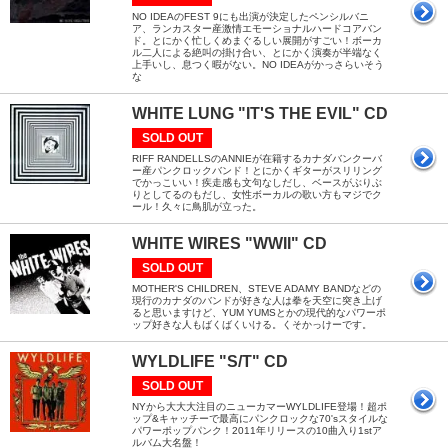
NO IDEAのFEST 9にも出演が決定したペンシルバニ
ア、ランカスター産激情エモーショナルハードコアバン
ド。とにかく忙しくめまぐるしい展開がすごい！ボーカ
ル二人による絶叫の掛け合い、とにかく演奏が半端なく
上手いし、息つく暇がない。NO IDEAがかっさらいそう
な
WHITE LUNG "IT'S THE EVIL" CD
SOLD OUT
RIFF RANDELLSのANNIEが在籍するカナダバンクーバ
ー産パンクロックバンド！とにかくギターがスリリング
でかっこいい！疾走感も文句なしだし、ベースがぶりぶ
りとしてるのもだし、女性ボーカルの歌い方もマジでク
ール！久々に鳥肌が立った。
WHITE WIRES "WWII" CD
SOLD OUT
MOTHER'S CHILDREN、STEVE ADAMY BANDなどの
現行のカナダのバンドが好きな人は拳を天空に突き上げ
ると思いますけど、YUM YUMSとかの現代的なパワーポ
ップ好きな人もばくばくいける。くそかっけーです。
WYLDLIFE "S/T" CD
SOLD OUT
NYから大大大注目のニューカマーWYLDLIFE登場！超ポ
ップ&キャッチーで最高にパンクロックな70'sスタイルな
パワーポップパンク！2011年リリースの10曲入り1stア
ルバム大名盤！