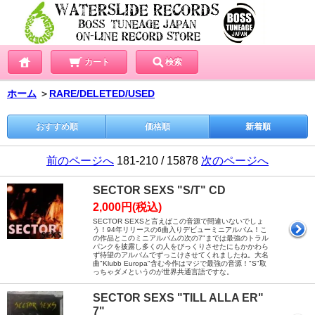
カート
検索
ホーム
＞
RARE/DELETED/USED
おすすめ順
価格順
新着順
前のページへ
181-210 / 15878
次のページへ
SECTOR SEXS "S/T" CD
2,000円(税込)
SECTOR SEXSと言えばこの音源で間違いないでしょ
う！94年リリースの6曲入りデビューミニアルバム！こ
の作品とこのミニアルバムの次の7"までは最強のトラル
パンクを披露し多くの人をびっくりさせたにもかかわら
ず待望のアルバムでずっこけさせてくれましたね。大名
曲"Klubb Europa"含む今作はマジで最強の音源！"S"取
っちゃダメというのが世界共通言語ですな。
SECTOR SEXS "TILL ALLA ER"
7"