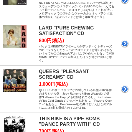
NO FUN AT ALLとMILLENCOLINのメンバーが結成した
スウェーデンのメロディックバンドの96年の1st！んでも
って唯一のアルバム。メロコアじゃないよ！これが渋い
メロディックでのびやかなヴォーカルとミッドテンポ主
体の曲から上記の2バンドとは違う印象受けて良し！
LARD "PURE CHEWING
SATISFACTION" CD
800円(税込)
バックはMINISTRYでボーカルがデッド・ケネディーズ
のビアフラなんだからこのプロジェクトは悪いわけがな
い！ってかこの2枚めのアルバムでやめちゃわないで本家
MINISTRYにビアフラが加入したほうが遥かに良いと思
う。
QUEERS "PLEASANT
SCREAMS" CD
1,000円(税込)
QUEERSのサーフポップが炸裂している名盤2002年作
のオリジナル盤！Joey RamoneとBen Weaselとの共
作"I Wanna Be Happy"も収録されてるし、Stiv Bators
の"It's Cold Outside"のカバーもあるし、"Psycho Over
You"もあるし、Ben Weaselとの共作といえばこのアル
バムには4曲も収録されてんだよね。
THIS BIKE IS A PIPE BOMB
"DANCE PARTY WITH" CD
700円(税込)