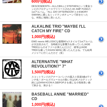
600円(税込)
DESCENDENTS～ALLのBILLとSTEPHENという黄金コ
ンビのプロデュースでリリースされた30 AMP FUSEの
1stアルバム。"ALL DAY AFTERNOON"とかEMORY
SWANKに通じるミッドテンポチューンで好きだった
な。何気に地味に良いんだ。
ALKALINE TRIO "MAYBE I'LL
CATCH MY FIRE" CD
1,000円(税込)
EMO meets MELODICな後期90'sスタイルで1stアルバム
が大注目されて、当時絶大な影響力を持っていたJADE
TREEからのオファーが来たんだけど、彼等はJADE
TREEを蹴ってASIAN MANに残ったんだよね。でも結局
メジャーに行くんだけど（笑）
ALTERNATIVE "WHAT
REVOLUTION?" 7"
1,500円(税込)
スコットランドのアナーコパンクの蔵入り音源3曲が7イ
ンチ化！ガールズヴォーカルの歌い方はUKメロディック
的にはDANやICON A.D的POPさを感じる小気味良い曲
で刺さる、刺さる！
BASEBALL ANNIE "MARRIED"
CD
1,000円(税込)