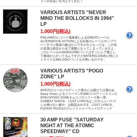
ドへの出会いを与えてくれた！
VARIOUS ARTISTS "NEVER
MIND THE BOLLOCKS IN 1994"
LP
1,000円(税込)
FINLANDのレコード蒐集家によるGREATレーベル
ALTERNATIVE ACTIONによる自身のレーベルサンプラ
ー！すでに既発の曲ばかりですが今となっては、この頃
の音源は残念がら全て廃盤となってしまっていますよ。
このレーベルのHARDCOREバンドはすごいレア盤とし
て価値が上がってるんですけどWATERSLIDE的に特にス
トライクなMELODICバンドも大勢いるのです。
VARIOUS ARTISTS "POGO
ZONE" LP
1,000円(税込)
90年代のユーロメロディック掘るには避けては通れぬ
Nasty VinylによるジャーマンPUNK/メロディックコンピ
95年のPOGO ZONEオムニバスシリーズ第一弾。
COMBAT SHOCK、LOST LYRICSはこのオムニバスで
しか聴けない曲や、お馴染みN.O.E、LOST LYRICS、
FUCKIN' FACESのグレイトジャーマンメロディック
30 AMP FUSE "SATURDAY
NIGHT AT THE ATOMIC
SPEEDWAY" CD