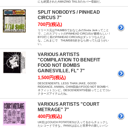
にも絶賛されたAMAZING TAILSのカバー収録だ。
SPLIT NOBODYS / PINHEAD
CIRCUS 7"
700円(税込)
リリース元はTHUMBSでおなじみのSoda Jerkってこと
で、このスプリットのPINHEAD CIRCUSが素晴らしい！
BYO行く前のPINHEAD CIRCUSはダントツなんだよ
な。これまじで THUMSBS好きなら持ってたほうがい
い。
VARIOUS ARTISTS
"COMPILATION TO BENEFIT
FOOD NOT BOMBS
GAINESVILLE, FL" 7"
1,500円(税込)
DESCENDENTS, LESS THAN JAKE, GOOD
RIDDANCE, ANIMAL CHIN収録のFOOD NOT BOMBベ
ネフィットコンピ。DESCENDENTS収録ってことでコレ
クターズアイテムだね。
VARIOUS ARTISTS "COURT
METRAGE" 7"
400円(税込)
UK狂はCOUCH POTATOESが入ってるからチェックし
たレコードですな。PANXはほんと世界中の新しいバン