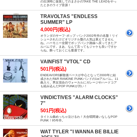
の出演時に仮装してのまさかのTAKE THE LEADをやっ
たときのライブ音源！
TRAVOLTAS "ENDLESS
SUMMER" LP
4,000円(税込)
オランダのサーフ･ポップ･パンク2002年作の名盤！リイ
シューされたけどオリジナル盤の人気は衰えてません
ね。ハーモニー全開でポップパンク路線へ戻ってきたア
ルバムです。まあ、なんて言ってもジャケも良いですか
らね。飾っておくにも最適です。
VAINFIST "VTOL" CD
501円(税込)
ENDEAVORS解散後ベースが中心となって2000年に結
成されたR&R RAMONE PUNKバンドの1stアルバム。11
曲入り。男女混合のヴォーカルにガレージやハードコア
も組み込んだPOP PUNKが渋い！
VINDICTIVES "ALARM CLOCKS"
7"
501円(税込)
タイトル曲めっちゃ泣けるわ！大合唱間違いなしなPOP
PUNK！95年作。
WAT TYLER "I WANNA BE BILLIE