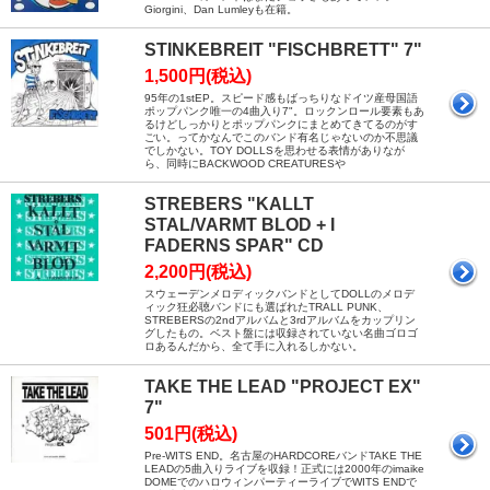
Giorgini、Dan Lumleyも在籍。
STINKEBREIT "FISCHBRETT" 7"
1,500円(税込)
95年の1stEP。スピード感もばっちりなドイツ産母国語
ポップパンク唯一の4曲入り7"。ロックンロール要素もあ
るけどしっかりとポップパンクにまとめてきてるのがす
ごい。ってかなんでこのバンド有名じゃないのか不思議
でしかない。TOY DOLLSを思わせる表情がありなが
ら、同時にBACKWOOD CREATURESや
STREBERS "KALLT
STAL/VARMT BLOD + I
FADERNS SPAR" CD
2,200円(税込)
スウェーデンメロディックバンドとしてDOLLのメロデ
ィック狂必聴バンドにも選ばれたTRALL PUNK、
STREBERSの2ndアルバムと3rdアルバムをカップリン
グしたもの。ベスト盤には収録されていない名曲ゴロゴ
ロあるんだから、全て手に入れるしかない。
TAKE THE LEAD "PROJECT EX"
7"
501円(税込)
Pre-WITS END。名古屋のHARDCOREバンドTAKE THE
LEADの5曲入りライブを収録！正式には2000年のimaike
DOMEでのハロウィンパーティーライブでWITS ENDで