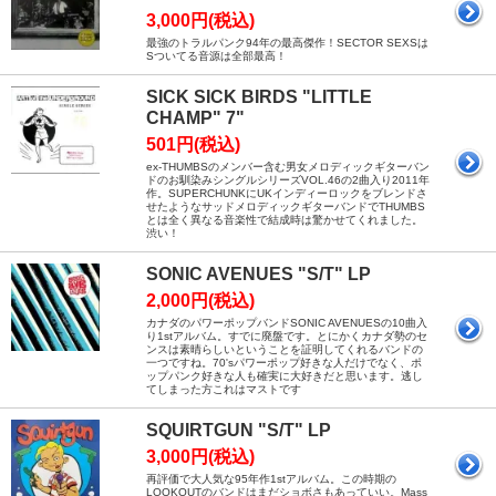
3,000円(税込)
最強のトラルパンク94年の最高傑作！SECTOR SEXSは
Sついてる音源は全部最高！
SICK SICK BIRDS "LITTLE
CHAMP" 7"
501円(税込)
ex-THUMBSのメンバー含む男女メロディックギターバン
ドのお馴染みシングルシリーズVOL.46の2曲入り2011年
作。SUPERCHUNKにUKインディーロックをブレンドさ
せたようなサッドメロディックギターバンドでTHUMBS
とは全く異なる音楽性で結成時は驚かせてくれました。
渋い！
SONIC AVENUES "S/T" LP
2,000円(税込)
カナダのパワーポップバンドSONIC AVENUESの10曲入
り1stアルバム。すでに廃盤です。とにかくカナダ勢のセ
ンスは素晴らしいということを証明してくれるバンドの
一つですね。70'sパワーポップ好きな人だけでなく、ポ
ップパンク好きな人も確実に大好きだと思います。逃し
てしまった方これはマストです
SQUIRTGUN "S/T" LP
3,000円(税込)
再評価で大人気な95年作1stアルバム。この時期の
LOOKOUTのバンドはまだショボさもあっていい。Mass