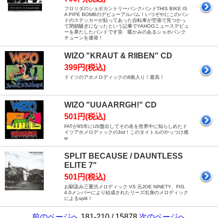
フロリダのショボカントリーパンクバンドTHIS BIKE IS
A PIPE BOMBのデビューアルバム！いつぞやにこのバン
ドのステッカーが貼ってあった自転車が空港で見つかっ
て閉鎖騒ぎになったという記事でYAHOOニュースデビュ
ーを果たしたバンドです笑 暖かみのあるショボパンク
チューンを連発！
WIZO "KRAUT & RIIBEN" CD
399円(税込)
ドイツのアホメロディックの8曲入り！最高！
WIZO "UUAARRGH!" CD
501円(税込)
FATが95年にUS盤出してその名を世界中に知らしめたド
イツアホメロディックの3rd！このタイトルのやっつけ感
w
SPLIT BECAUSE / DAUNTLESS
ELITE 7"
501円(税込)
お馴染み三重渋メロディック VS 元JOE NINETY、FIG.
4.0メンバーにより結成されたリーズ出身のメロディック
によるsplit！
前のページへ
181-210 / 15878
次のページへ