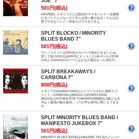
JOE" 7"
501円(税込)
ABS同様にイギリス人には歌詞がウケるバンド！全曲聴
けるバンドじゃないけど中には良い曲がある！そんな位
置で十分なバンド！存在だけで十分ですよ。
SPLIT BLOCKO / MINORITY
BLUES BAND 7"
501円(税込)
マイノリティーはDRIVEのカバーで攻めてきましたね。
対してBLOCKOは90年代にヒットしたUKガールズPOP
のALL SAINTSのカバーとなかなか面白かったSPLIT。
SPLIT BREAKAWAYS /
CARBONA 7"
800円(税込)
イタリアのGONNA PUKEからリリースされた傑作スプ
リット！CARBONAはBRAZILのSCREECHING
WEASEL(ANTHEM FOR TOMORROW時期)な3曲とも文
句なく最高の曲を提供。ってか声もBENに聞こえてきま
す。
SPLIT MINORITY BLUES BAND /
MANIFESTO JUKEBOX 7"
501円(税込)
MINORITY BLUES BANDはAMAZING TAILSのメンバー